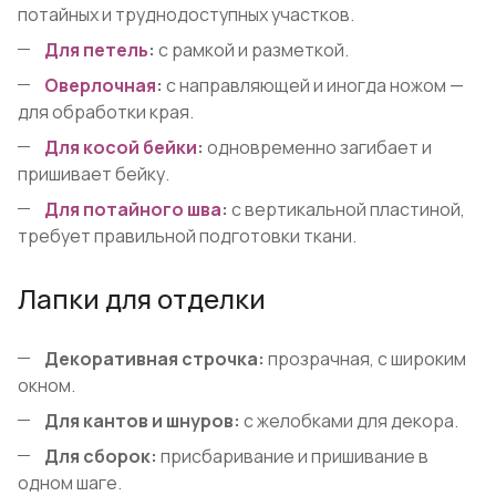
потайных и труднодоступных участков.
Для петель
:
с рамкой и разметкой.
Оверлочная
:
с направляющей и иногда ножом —
для обработки края.
Для косой бейки
:
одновременно загибает и
пришивает бейку.
Для потайного шва
:
с вертикальной пластиной,
требует правильной подготовки ткани.
Лапки для отделки
Декоративная строчка:
прозрачная, с широким
окном.
Для кантов и шнуров:
с желобками для декора.
Для сборок:
присбаривание и пришивание в
одном шаге.