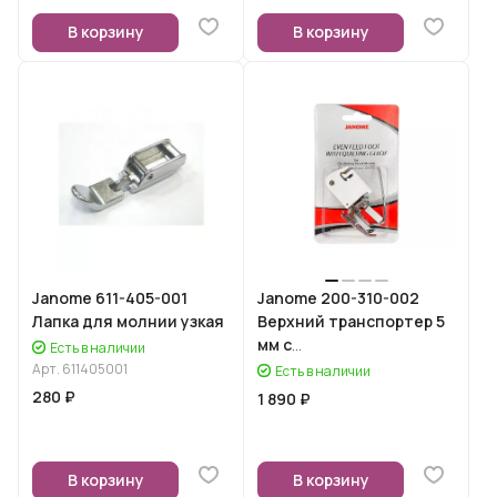
В корзину
В корзину
Janome 611-405-001
Janome 200-310-002
Лапка для молнии узкая
Верхний транспортер 5
мм с
Есть в наличии
тканенаправителем
Арт.
611405001
Есть в наличии
(вертикальный челнок)
280 ₽
1 890 ₽
В корзину
В корзину