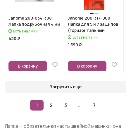
Janome 200-034-308
Janome 200-317-009
Лапка подрубочная 4 мм
Лапка для 5 и 7 защипов
(горизонтальный
Есть в наличии
челнок)
Есть в наличии
420 ₽
1 390 ₽
В корзину
В корзину
Загрузить еще
1
2
3
...
7
Лапка — обязательная часть швейной машинки: она