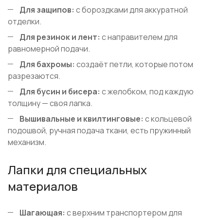
Для защипов:
с бороздками для аккуратной
отделки.
Для резинок и лент:
с направителем для
равномерной подачи.
Для бахромы:
создаёт петли, которые потом
разрезаются.
Для бусин и бисера:
с желобком, под каждую
толщину — своя лапка.
Вышивальные и квилтинговые:
с кольцевой
подошвой, ручная подача ткани, есть пружинный
механизм.
Лапки для специальных
материалов
Шагающая:
с верхним транспортером для