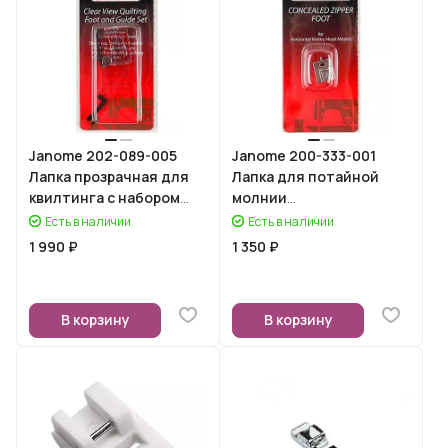
Janome 202-089-005
Janome 200-333-001
Лапка прозрачная для
Лапка для потайной
квилтинга с набором
молнии
направляющих (для
(горизонтальный
Есть в наличии
Есть в наличии
машин с зигзагом 9 мм)
челнок)
1 990 ₽
1 350 ₽
В корзину
В корзину