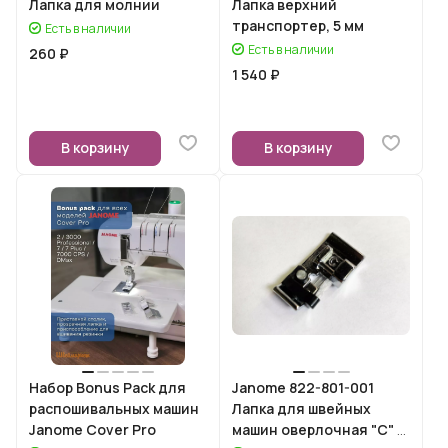
Лапка для молнии
Лапка верхний
транспортер, 5 мм
Есть в наличии
Есть в наличии
260 ₽
1 540 ₽
В корзину
В корзину
Набор Bonus Pack для
Janome 822-801-001
распошивальных машин
Лапка для швейных
Janome Cover Pro
машин оверлочная "C" с