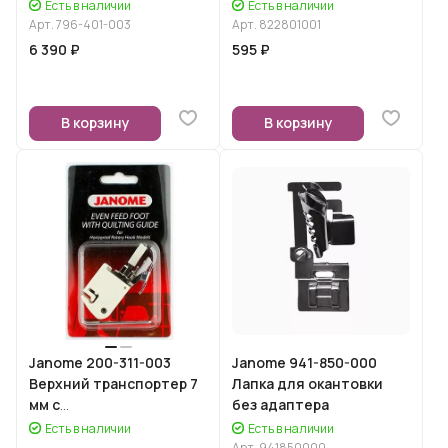
кисточкой
Есть в наличии
Есть в наличии
Арт.
796-401-003
Арт.
822801001
6 390 ₽
595 ₽
В корзину
В корзину
Janome 200-311-003
Janome 941-850-000
Верхний транспортер 7
Лапка для окантовки
мм с
без адаптера
тканенаправителем
Есть в наличии
Есть в наличии
(шагающая лапка)
Арт.
941850000