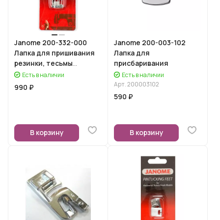
Janome 200-332-000
Janome 200-003-102
Лапка для пришивания
Лапка для
резинки, тесьмы
присбаривания
(горизонтальный
Есть в наличии
Есть в наличии
челнок)
Арт.
200003102
990 ₽
590 ₽
В корзину
В корзину