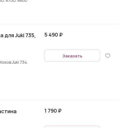
00D, 870D, 880D
5 490 ₽
 для Juki 735,
Заказать
оков Juki 734,
1 790 ₽
астина