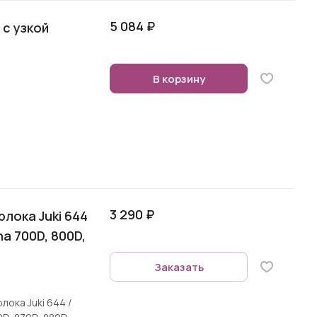
5 084 ₽
 с узкой
В корзину
3 290 ₽
рлока Juki 644
ina 700D, 800D,
Заказать
ока Juki 644 /