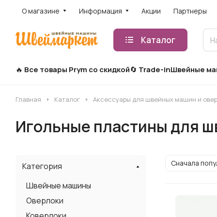
О магазине
Информация
Акции
Партнеры
Каталог
Все товары Prym со скидкой
Trade-in
Швейные м
Главная
Каталог
Аксессуары для швейных машин и ове
Игольные пластины для 
Сначала поп
Категория
Швейные машины
Оверлоки
Коверлоки