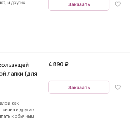
st, и других
Заказать
4 890 ₽
скользящей
й лапки (для
Заказать
алов, как
, винил и другие
ипать к обычным