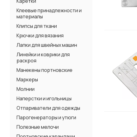
Каретки
Клеевые принадлежности и
материалы
Клипсы для ткани
Крючки для вязания
Лапки для швейных машин
Линейки и коврики для
раскроя
Манекены портновские
Маркеры
Молнии
Наперстки и игольницы
Отпариватели для одежды
Парогенераторы и утюги
Полезные мелочи
Портновские карандаши