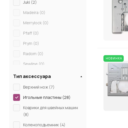
Juki (
2
)
Madeira (
0
)
Merrylock (
0
)
Pfaff (
0
)
Prym (
0
)
Radom (
0
)
НОВИНКА
Sewline (
0
)
Sewparts (
0
)
Тип аксессуара
Siliconi (
0
)
Верхний нож (
7
)
Singer (
0
)
Игольные пластины (
28
)
Tur 2 (
0
)
Коврики для швейных машин
(
8
)
Veritas (
0
)
Коленоподъемник (
4
)