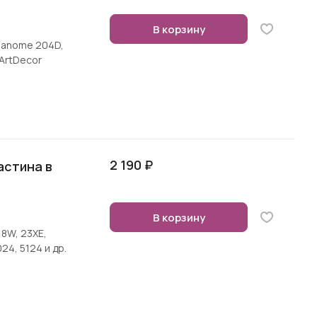
В корзину
Janome 204D,
ArtDecor
2 190 ₽
астина в
В корзину
18W, 23XE,
24, 5124 и др.