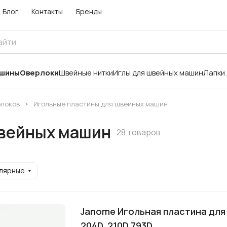
Блог
Контакты
Бренды
ашины
Оверлоки
Швейные нитки
Иглы для швейных машин
Лапки
рлоков
Игольные пластины для швейных машин
швейных машин
28 товаров
улярные
Janome Игольная пластина для
204D, 210D,793D