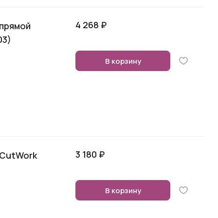
4 268 ₽
 прямой
03)
В корзину
3 180 ₽
 CutWork
В корзину