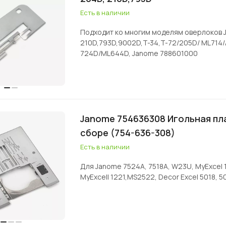
Есть в наличии
Подходит ко многим моделям оверлоков 
210D,793D,9002D,T-34,T-72/205D/ ML714/
724D/ML644D, Janome 788601000
Janome 754636308 Игольная пл
сборе (754-636-308)
Есть в наличии
Для Janome 7524A, 7518A, W23U, MyExcel 
MyExcell 1221,MS2522, Decor Excel 5018, 50