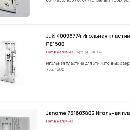
654 / 850/ 950 / 670/ 770, Bernina 700D, 8
Juki 40096774 Игольная пластина
PE1500
Нет в наличии
Арт.
40096774
Игольная пластина для 5ти ниточных оверл
735, 1500
Janome 751603802 Игольная пл
Нет в наличии