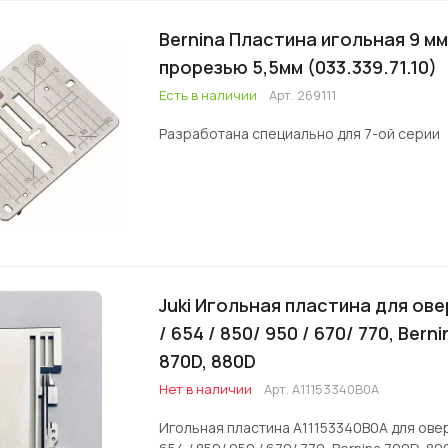
Bernina Пластина игольная 9 мм
прорезью 5,5мм (033.339.71.10)
Есть в наличии
Арт.
269111
Разработана специально для 7-ой серии
Juki Игольная пластина для ове
/ 654 / 850/ 950 / 670/ 770, Bern
870D, 880D
Нет в наличии
Арт.
A11153340B0A
Игольная пластина A11153340B0A для оверл