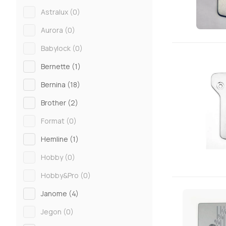
Astralux (
0
)
Aurora (
0
)
Babylock (
0
)
Bernette (
1
)
Bernina (
18
)
Brother (
2
)
Format (
0
)
Hemline (
1
)
Hobby (
0
)
Hobby&Pro (
0
)
Janome (
4
)
Jegon (
0
)