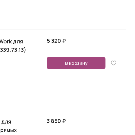
5 320 ₽
Work для
339.73.13)
В корзину
3 850 ₽
 для
прямых