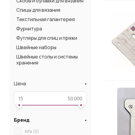
Скобы и булавки для вязания
Спицы для вязания
Текстильная галантерея
Фурнитура
Футляры для спиц и пряжи
Швейные наборы
Швейные столы и системы
хранения
Цена
Бренд
Alfa (
0
)