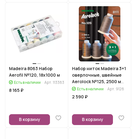
Madeira 8063 Набор
Набор ниток Madeira 3+1
Aerofil №120, 18х1000 м
оверлочные, швейные
Aerolock №125, 2500 м
Есть в наличии
Арт.
113383
(8111)
Есть в наличии
Арт.
9128
8 165 ₽
2 590 ₽
В корзину
В корзину