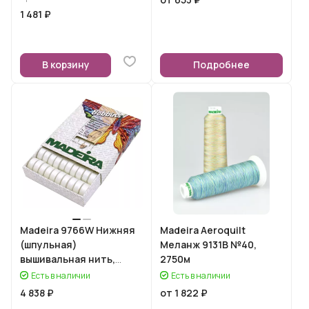
1 481 ₽
В корзину
Подробнее
Madeira 9766W Нижняя
Madeira Aeroquilt
(шпульная)
Меланж 9131B №40,
вышивальная нить,
2750м
белая
Есть в наличии
Есть в наличии
4 838 ₽
от 1 822 ₽