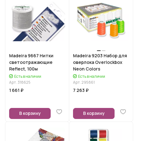
Madeira 9667 Нитки
Madeira 9203 Набор для
светоотражающие
оверлока Overlockbox
Reflect, 100м
Neon Colors
Есть в наличии
Есть в наличии
Арт.
318625
Арт.
295861
1 661 ₽
7 263 ₽
В корзину
В корзину