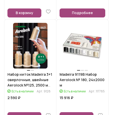
В корзину
Подробнее
Набор ниток Madeira 3+1
Madeira 9119B Набор
оверлочные, швейные
Aerolock № 180, 24x2000
Aerolock №125, 2500 м
м
(8821)
Есть в наличии
Арт.
9128
Есть в наличии
Арт.
117785
2 590 ₽
15 916 ₽