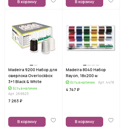
В корзину
В корзину
Madeira 9200 Набор для
Madeira 8040 Набор
оверлока Overlockbox
Rayon, 18х200 м
3+1 Black & White
Есть в наличии
Арт.
4478
Есть в наличии
4 747 ₽
Арт.
269823
7 263 ₽
В корзину
В корзину