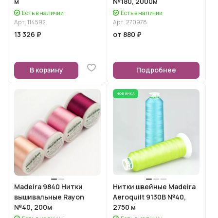
м
№180, 2000м
Есть в наличии
Есть в наличии
Арт.
114592
Арт.
270978
13 326 ₽
от 880 ₽
В корзину
Подробнее
НОВИНКА
Madeira 9840 Нитки
Нитки швейные Madeira
вышивальные Rayon
Aeroquilt 9130B №40,
№40, 200м
2750 м