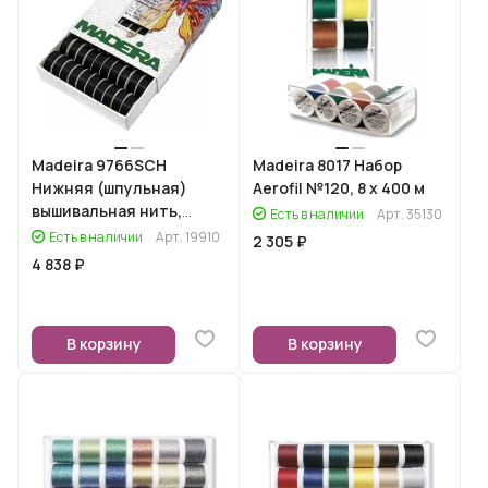
Madeira 9766SCH
Madeira 8017 Набор
Нижняя (шпульная)
Aerofil №120, 8 х 400 м
вышивальная нить,
Есть в наличии
Арт.
35130
черная, 50х120 м
Есть в наличии
Арт.
19910
2 305 ₽
4 838 ₽
В корзину
В корзину