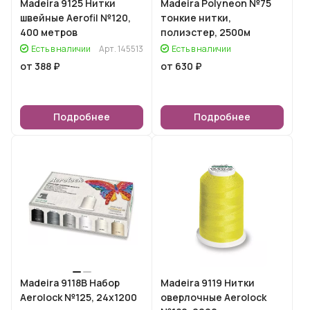
Madeira 9125 Нитки
Madeira Polyneon №75
швейные Aerofil №120,
тонкие нитки,
400 метров
полиэстер, 2500м
Есть в наличии
Арт.
145513
Есть в наличии
от 388 ₽
от 630 ₽
Подробнее
Подробнее
Madeira 9118B Набор
Madeira 9119 Нитки
Aerolock №125, 24х1200
оверлочные Aerolock