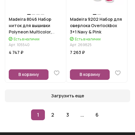
Madeira 8046 Набор
Madeira 9202 Набор для
ниток для вышивки
оверлока Overlockbox
Polyneon Multicolor,
3+1 Navy & Pink
18х200 м
Есть в наличии
Есть в наличии
Арт.
105540
Арт.
269825
4 747 ₽
7 263 ₽
В корзину
В корзину
Загрузить еще
1
2
3
...
6