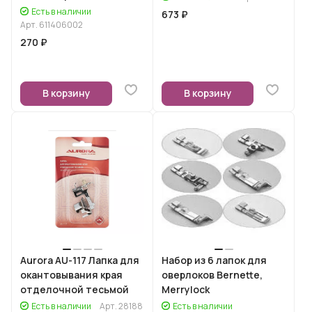
Есть в наличии
673 ₽
Арт.
611406002
270 ₽
В корзину
В корзину
Aurora AU-117 Лапка для
Набор из 6 лапок для
окантовывания края
оверлоков Bernette,
отделочной тесьмой
Merrylock
Есть в наличии
Арт.
28188
Есть в наличии