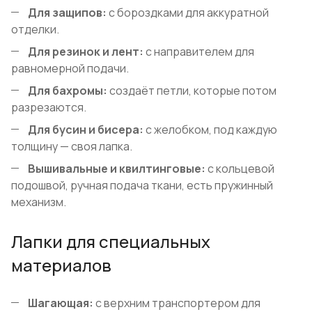
Для защипов:
с бороздками для аккуратной
отделки.
Для резинок и лент:
с направителем для
равномерной подачи.
Для бахромы:
создаёт петли, которые потом
разрезаются.
Для бусин и бисера:
с желобком, под каждую
толщину — своя лапка.
Вышивальные и квилтинговые:
с кольцевой
подошвой, ручная подача ткани, есть пружинный
механизм.
Лапки для специальных
материалов
Шагающая:
с верхним транспортером для