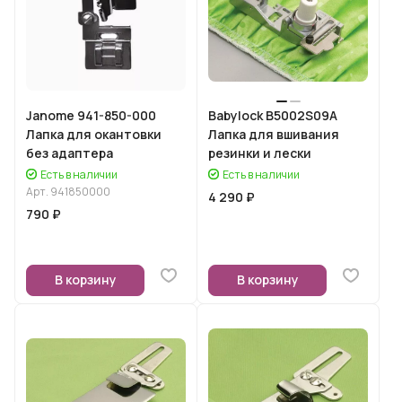
Janome 941-850-000
Babylock B5002S09A
Лапка для окантовки
Лапка для вшивания
без адаптера
резинки и лески
Есть в наличии
Есть в наличии
Арт.
941850000
4 290 ₽
790 ₽
В корзину
В корзину