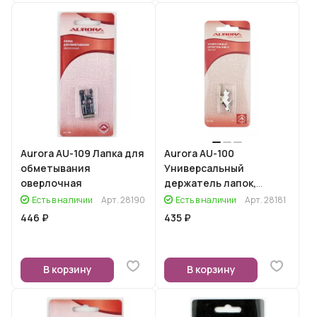
Aurora AU-109 Лапка для
Aurora AU-100
обметывания
Универсальный
оверлочная
держатель лапок,
адаптер
Есть в наличии
Арт.
28190
Есть в наличии
Арт.
28181
446 ₽
435 ₽
В корзину
В корзину