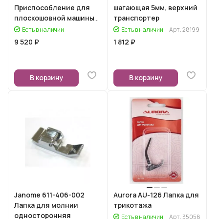
Приспособление для
шагающая 5мм, верхний
плоскошовной машины
транспортер
2340CV, для
Есть в наличии
Есть в наличии
Арт.
28199
притачивания косой
9 520 ₽
1 812 ₽
бейки 6 и 12мм
В корзину
В корзину
Janome 611-406-002
Aurora AU-126 Лапка для
Лапка для молнии
трикотажа
односторонняя
Есть в наличии
Арт.
35058