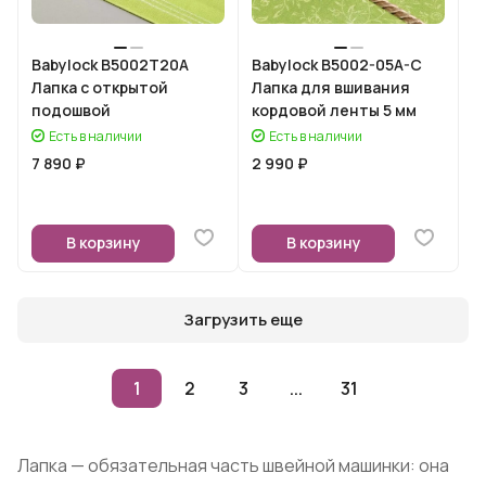
Babylock B5002T20A
Babylock B5002-05A-C
Лапка с открытой
Лапка для вшивания
подошвой
кордовой ленты 5 мм
Есть в наличии
Есть в наличии
7 890 ₽
2 990 ₽
В корзину
В корзину
Загрузить еще
1
2
3
...
31
Лапка — обязательная часть швейной машинки: она