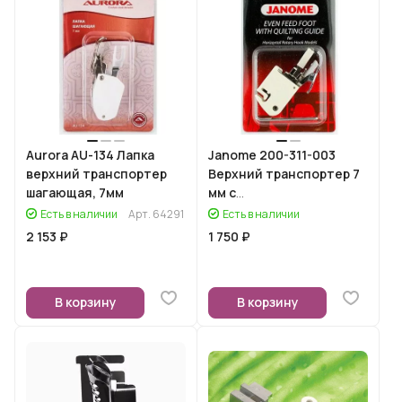
Aurora AU-134 Лапка
Janome 200-311-003
верхний транспортер
Верхний транспортер 7
шагающая, 7мм
мм с
тканенаправителем
Есть в наличии
Арт.
64291
Есть в наличии
(шагающая лапка)
2 153 ₽
1 750 ₽
В корзину
В корзину