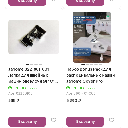
В корзину
В корзину
Janome 822-801-001
Набор Bonus Pack для
Лапка для швейных
распошивальных машин
машин оверлочная "C" с
Janome Cover Pro
кисточкой
Есть в наличии
Есть в наличии
Арт.
822801001
Арт.
796-401-003
595 ₽
6 390 ₽
В корзину
В корзину