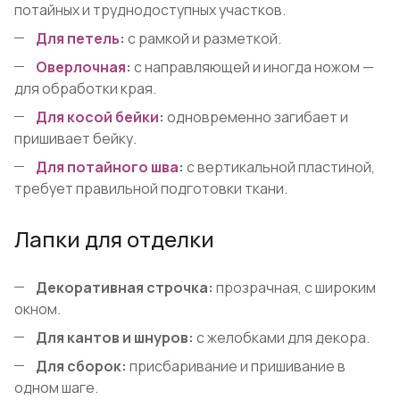
потайных и труднодоступных участков.
Для петель
:
с рамкой и разметкой.
Оверлочная
:
с направляющей и иногда ножом —
для обработки края.
Для косой бейки
:
одновременно загибает и
пришивает бейку.
Для потайного шва
:
с вертикальной пластиной,
требует правильной подготовки ткани.
Лапки для отделки
Декоративная строчка:
прозрачная, с широким
окном.
Для кантов и шнуров:
с желобками для декора.
Для сборок:
присбаривание и пришивание в
одном шаге.