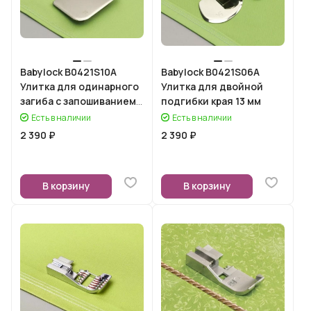
Babylock B0421S10A
Babylock B0421S06A
Улитка для одинарного
Улитка для двойной
загиба с запошиванием
подгибки края 13 мм
6,5 мм
Есть в наличии
Есть в наличии
2 390 ₽
2 390 ₽
В корзину
В корзину