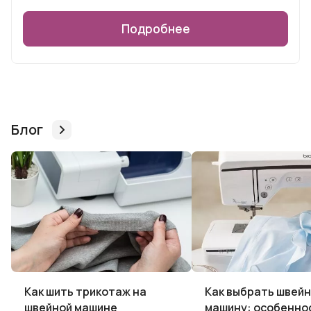
Подробнее
Блог
Как шить трикотаж на
Как выбрать швей
швейной машине
машину: особеннос