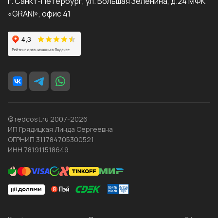
г. Санкт-Петербург, ул. Большая Зеленина, д.24 МФК
«GRANI», офис 41
© redcost.ru 2007-2026
ИП Грядицкая Линда Сергеевна
ОГРНИП 311784705300521
ИНН 781911518649