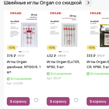
Швейные иглы Organ со скидкой
-10%
-10%
-10%
376 ₽
432 ₽
333 ₽
417 ₽
480 ₽
370 ₽
Иглы Organ
Иглы Organ ELx705,
Иглы Organ 
двойные, №100/6, 1
№90, 5 шт.
CR, №80, 5 ш
шт.
Есть в наличии
Есть в налич
Арт.
36417
Есть в наличии
Арт.
24098
В корзину
В корзину
В корзину