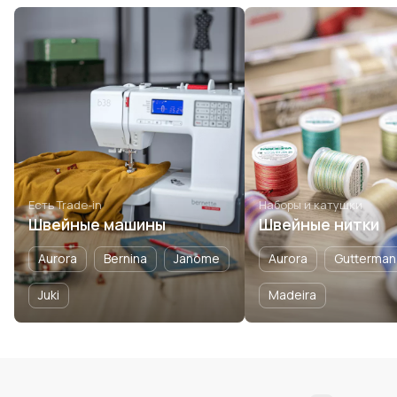
Есть Trade-in
Наборы и катушки
Швейные машины
Швейные нитки
Aurora
Bernina
Janome
Aurora
Gutterman
Juki
Madeira