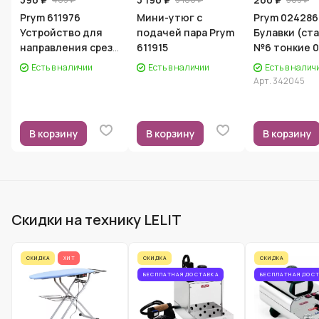
Prym 611976
Мини-утюг с
Prym 024286
Устройство для
подачей пара Prym
Булавки (ст
направления среза
611915
№6 тонкие 0
ткани, на магните
мм, 13 гр.
Есть в наличии
Есть в наличии
Есть в налич
Арт.
342045
В корзину
В корзину
В корзину
Скидки на технику LELIT
СКИДКА
ХИТ
СКИДКА
СКИДКА
БЕСПЛАТНАЯ ДОСТАВКА
БЕСПЛАТНАЯ ДОС