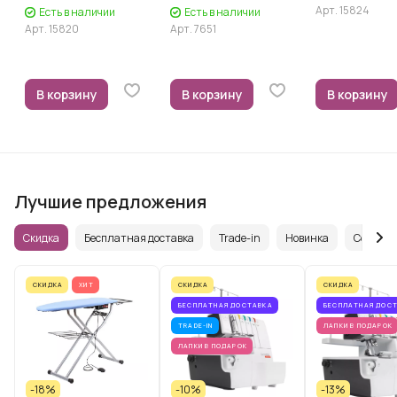
Арт.
15824
Есть в наличии
Есть в наличии
Арт.
15820
Арт.
7651
В корзину
В корзину
В корзину
Лучшие предложения
Скидка
Бесплатная доставка
Trade-in
Новинка
Советуе
СКИДКА
ХИТ
СКИДКА
СКИДКА
БЕСПЛАТНАЯ ДОСТАВКА
БЕСПЛАТНАЯ ДОС
TRADE-IN
ЛАПКИ В ПОДАРОК
ЛАПКИ В ПОДАРОК
-18%
-10%
-13%