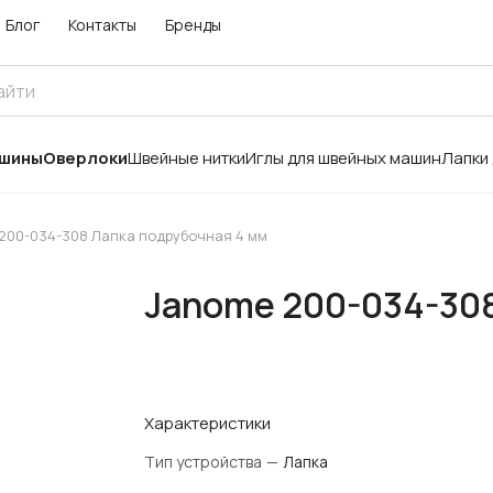
Блог
Контакты
Бренды
ашины
Оверлоки
Швейные нитки
Иглы для швейных машин
Лапки
200-034-308 Лапка подрубочная 4 мм
Janome 200-034-308
Характеристики
Тип устройства
—
Лапка