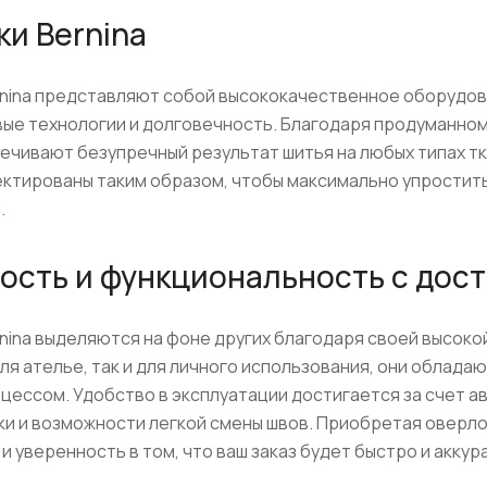
и Bernina
nina представляют собой высококачественное оборудова
ые технологии и долговечность. Благодаря продуманном
ечивают безупречный результат шитья на любых типах тка
ктированы таким образом, чтобы максимально упростить
.
ость и функциональность с дост
nina выделяются на фоне других благодаря своей высок
для ателье, так и для личного использования, они облад
цессом. Удобство в эксплуатации достигается за счет а
ки и возможности легкой смены швов. Приобретая оверло
и уверенность в том, что ваш заказ будет быстро и акку