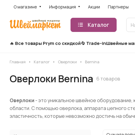
О магазине
Информация
Акции
Партнеры
Каталог
Все товары Prym со скидкой
Trade-in
Швейные м
Главная
Каталог
Оверлоки
Bernina
Оверлоки Bernina
6 товаров
Оверлоки
- это уникальное швейное оборудование, 
области. С помощью оверлока, аппарата цепного сте
эластичность, которые невозможно достичь на обыч
Сначала поп