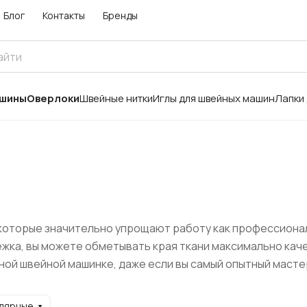
Блог
Контакты
Бренды
ашины
Оверлоки
Швейные нитки
Иглы для швейных машин
Лапки
которые значительно упрощают работу как профессионал
жка, вы можете обметывать края ткани максимально кач
ной швейной машинке, даже если вы самый опытный масте
улярные