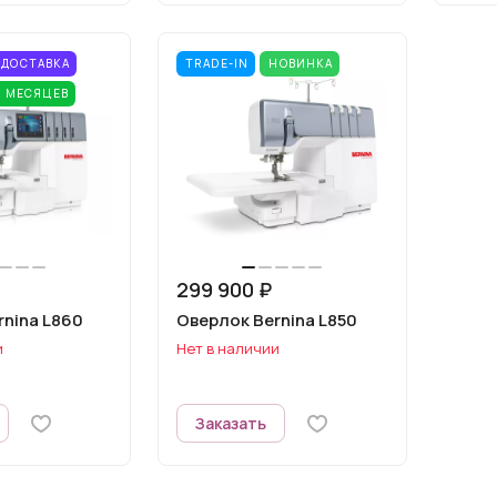
 ДОСТАВКА
TRADE-IN
НОВИНКА
2 МЕСЯЦЕВ
299 900 ₽
rnina L860
Оверлок Bernina L850
и
Нет в наличии
Заказать