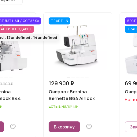
СПЛАТНАЯ ДОСТАВКА
TRADE-IN
БЕСП
ЛАПКИ В ПОДАРОК
TRAD
ed
13
undefined
14
undefined
129 900 ₽
69 9
9 900 ₽
rnina
Оверлок Bernina
Овер
nlock B44
Bernette B64 Airlock
Нет в
ии
Есть в наличии
В корзину
За