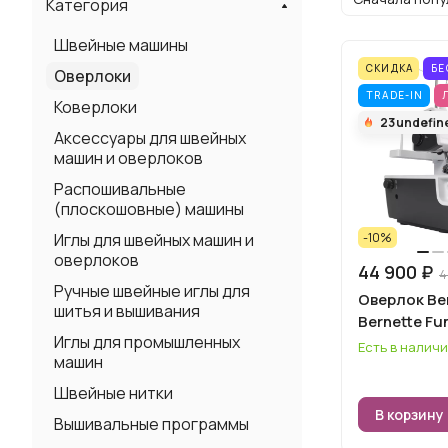
Категория
Швейные машины
СКИДКА
БЕ
Оверлоки
TRADE-IN
Коверлоки
23
undefin
Аксессуары для швейных
машин и оверлоков
Распошивальные
(плоскошовные) машины
-10%
Иглы для швейных машин и
оверлоков
44 900 ₽
4
Ручные швейные иглы для
Оверлок Be
шитья и вышивания
Bernette Fu
Иглы для промышленных
Есть в налич
машин
Швейные нитки
В корзину
Вышивальные программы