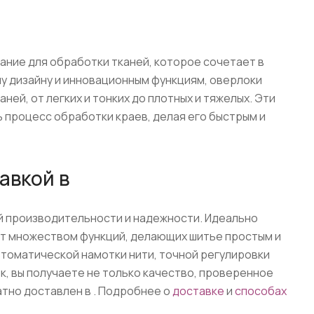
ние для обработки тканей, которое сочетает в
у дизайну и инновационным функциям, оверлоки
ней, от легких и тонких до плотных и тяжелых. Эти
 процесс обработки краев, делая его быстрым и
авкой в
ой производительности и надежности. Идеально
ают множеством функций, делающих шитье простым и
втоматической намотки нити, точной регулировки
к, вы получаете не только качество, проверенное
ратно доставлен в . Подробнее о
доставке
и
способах