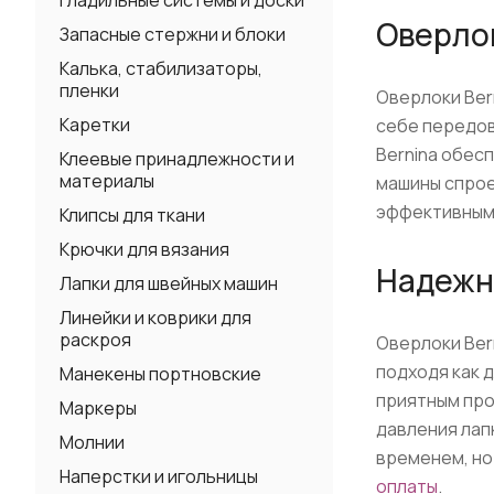
Гладильные системы и доски
Оверлок
Запасные стержни и блоки
Калька, стабилизаторы,
пленки
Оверлоки Ber
Каретки
себе передов
Bernina обесп
Клеевые принадлежности и
материалы
машины спрое
эффективным
Клипсы для ткани
Крючки для вязания
Надежн
Лапки для швейных машин
Линейки и коврики для
раскроя
Оверлоки Ber
подходя как 
Манекены портновские
приятным про
Маркеры
давления лап
Молнии
временем, но 
Наперстки и игольницы
оплаты
.⁠