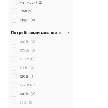
Merrylock (
12
)
Pfaff (
2
)
Singer (
4
)
Потребляемая мощность
100 Вт (
0
)
105 Вт (
0
)
110 Вт (
0
)
115 Вт (
0
)
120 Вт (
1
)
135 Вт (
0
)
140 Вт (
2
)
67 Вт (
0
)