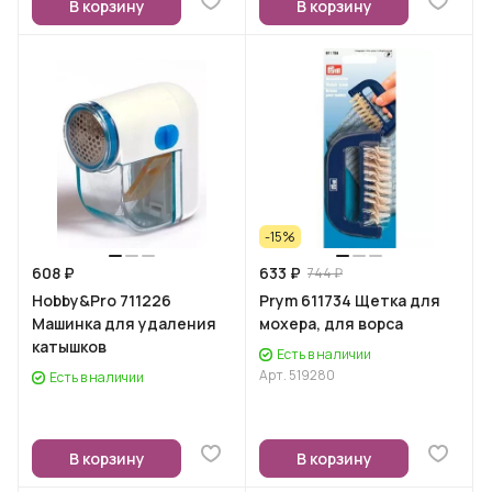
В корзину
В корзину
-15%
608 ₽
633 ₽
744 ₽
Hobby&Pro 711226
Prym 611734 Щетка для
Машинка для удаления
мохера, для ворса
катышков
Есть в наличии
Арт.
519280
Есть в наличии
В корзину
В корзину