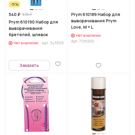
-15%
540 ₽
Prym 610189 Набор для
635 ₽
выворачивания Prym
Prym 610190 Набор для
Love, M + L
выворачивания
бретелей, шлевок
Нет в наличии
Арт.
7726202
Нет в наличии
Арт.
343309
Заказать