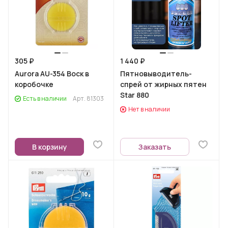
305 ₽
1 440 ₽
Aurora AU-354 Воск в
Пятновыводитель-
коробочке
спрей от жирных пятен
Star 880
Есть в наличии
Арт.
81303
Нет в наличии
В корзину
Заказать