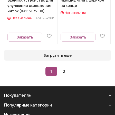
BERNINA Устройство для
HEMLINE игла с шариком
улучшения скольжения
на конце
ниток (031.161.72.00)
Нет в наличии
Нет в наличии
Арт.
254268
Заказать
Заказать
Загрузить еще
1
2
Покупателям
Популярные категории
Информация