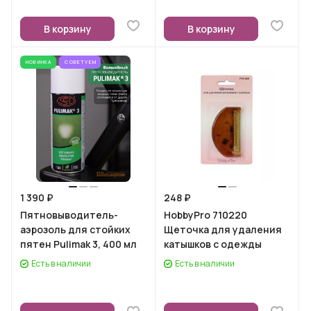
В корзину
В корзину
НОВИНКА
СОВЕТУЕМ
1 390 ₽
248 ₽
Пятновыводитель-
HobbyPro 710220
аэрозоль для стойких
Щеточка для удаления
пятен Pulimak 3, 400 мл
катышков с одежды
Есть в наличии
Есть в наличии