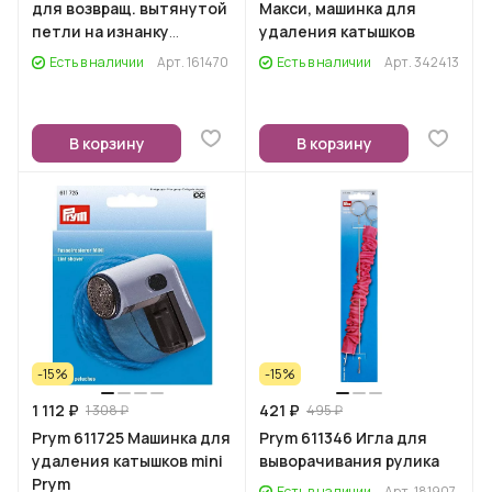
для возвращ. вытянутой
Maкси, машинка для
петли на изнанку
удаления катышков
изделия
Есть в наличии
Арт.
161470
Есть в наличии
Арт.
342413
В корзину
В корзину
-15%
-15%
1 112 ₽
421 ₽
1 308 ₽
495 ₽
Prym 611725 Машинка для
Prym 611346 Игла для
удаления катышков mini
выворачивания рулика
Prym
Есть в наличии
Арт.
181907