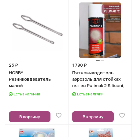
25 ₽
1 790 ₽
HOBBY
Пятновыводитель
Резинковдеватель
аэрозоль для стойких
малый
пятен Pulimak 2 Siliconi,
400 мл
Есть в наличии
Есть в наличии
В корзину
В корзину