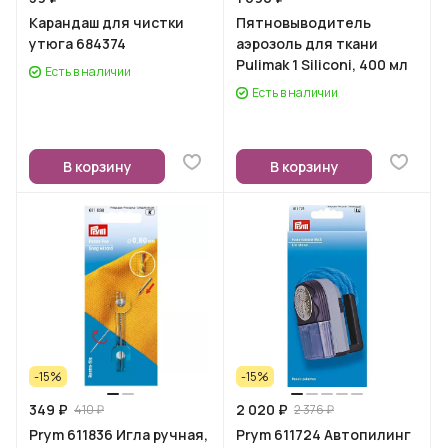
Карандаш для чистки
Пятновыводитель
утюга 684374
аэрозоль для ткани
Pulimak 1 Siliconi, 400 мл
Есть в наличии
Есть в наличии
В корзину
В корзину
-15%
-15%
349 ₽
2 020 ₽
410 ₽
2 376 ₽
Prym 611836 Игла ручная,
Prym 611724 Автопилинг