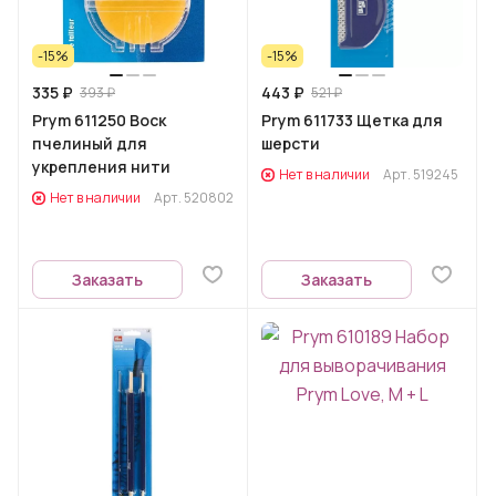
-15%
-15%
335 ₽
443 ₽
393 ₽
521 ₽
Prym 611250 Воск
Prym 611733 Щетка для
пчелиный для
шерсти
укрепления нити
Нет в наличии
Арт.
519245
Нет в наличии
Арт.
520802
Заказать
Заказать