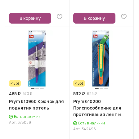
В корзину
В корзину
-15%
-15%
485 ₽
532 ₽
570 ₽
625 ₽
Prym 610960 Крючок для
Prym 610200
поднятия петель
Приспособление для
протягивания лент и
Есть в наличии
тесемок
Арт.
675059
Есть в наличии
Арт.
342496