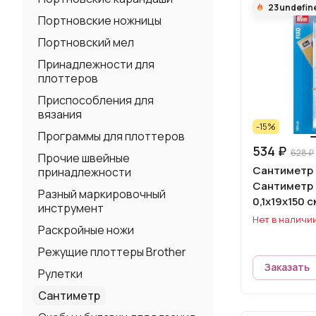
23
undefin
Портновские ножницы
Портновский мел
Принадлежности для
плоттеров
Приспособления для
вязания
-15%
Программы для плоттеров
534 ₽
628 ₽
Прочие швейные
Сантиметр 
принадлежности
Сантиметр 
Разный маркировочный
0,1х19х150 с
инструмент
Нет в наличи
Раскройные ножи
Режущие плоттеры Brother
Заказать
Рулетки
Сантиметр