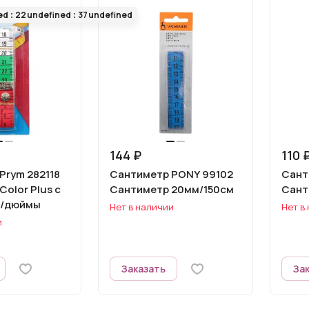
ed
22
undefined
37
undefined
144 ₽
110 
Prym 282118
Сантиметр PONY 99102
Сант
olor Plus с
Сантиметр 20мм/150см
Сант
м/дюймы
Нет в наличии
Нет в
и
Заказать
За