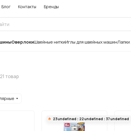
Блог
Контакты
Бренды
ашины
Оверлоки
Швейные нитки
Иглы для швейных машин
Лапки
21 товар
улярные
23
undefined
22
undefined
37
undefined