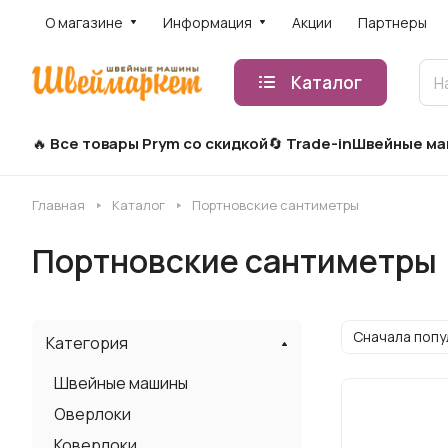
О магазине
Информация
Акции
Партнеры
Каталог
Все товары Prym со скидкой
Trade-in
Швейные м
Главная
Каталог
Портновские сантиметры
Портновские сантиметры
Сначала поп
Категория
Швейные машины
Оверлоки
Коверлоки