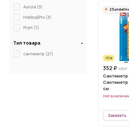
Aurora (
3
)
23
undefin
Hobby&Pro (
3
)
Prym (
7
)
Тип товара
сантиметр (
21
)
-15%
352 ₽
413 ₽
Сантиметр 
Сантиметр 
см
Нет в наличи
Заказать