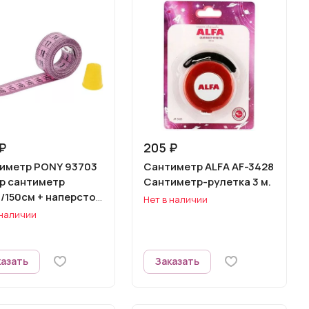
₽
205 ₽
иметр PONY 93703
Сантиметр ALFA AF-3428
р сантиметр
Сантиметр-рулетка 3 м.
/150см + наперсток
Нет в наличии
 наличии
казать
Заказать