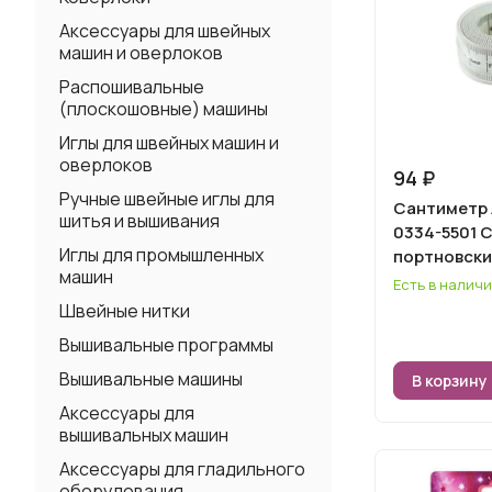
Аксессуары для швейных
машин и оверлоков
Распошивальные
(плоскошовные) машины
Иглы для швейных машин и
оверлоков
94 ₽
Ручные швейные иглы для
Сантиметр
шитья и вышивания
0334-5501 
Иглы для промышленных
портновски
машин
Есть в налич
Швейные нитки
Вышивальные программы
Вышивальные машины
В корзину
Аксессуары для
вышивальных машин
Аксессуары для гладильного
оборудования