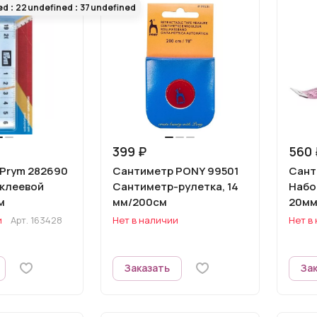
ed
22
undefined
37
undefined
399 ₽
560 
Prym 282690
Сантиметр PONY 99501
Сант
клеевой
Сантиметр-рулетка, 14
Набо
м
мм/200см
20мм
16мм
и
Арт.
163428
Нет в наличии
Нет в
Заказать
За