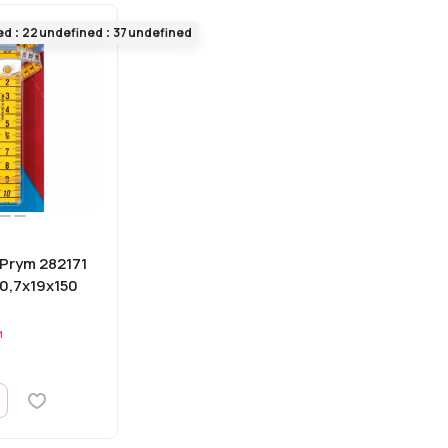
ed
22
undefined
37
undefined
Prym 282171
0,7х19х150
и