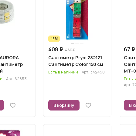
-15%
408 ₽
67 ₽
480 ₽
 AURORA
Сантиметр Prym 282121
Сант
Сантиметр
Сантиметр Color 150 см
Сант
й
МТ-03
Есть в наличии
Арт.
342450
Hobb
ии
Арт.
62853
Есть 
Арт.
7
В корзину
В к