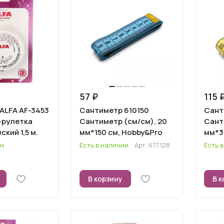
57 ₽
115 
ALFA AF-3453
Сантиметр 610150
Сант
-рулетка
Сантиметр (см/см), 20
Сант
кий 1,5 м.
мм*150 см, Hobby&Pro
мм*3
ии
Есть в наличии
Арт.
677128
Есть 
В корзину
В к