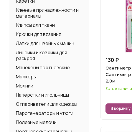
Каретки
Клеевые принадлежности и
материалы
Клипсы для ткани
Крючки для вязания
Лапки для швейных машин
Линейки и коврики для
раскроя
130 ₽
Манекены портновские
Сантиметр A
Сантиметр 
Маркеры
2,0м
Молнии
Есть в налич
Наперстки и игольницы
Отпариватели для одежды
В корзину
Парогенераторы и утюги
Полезные мелочи
Портновские карандаши