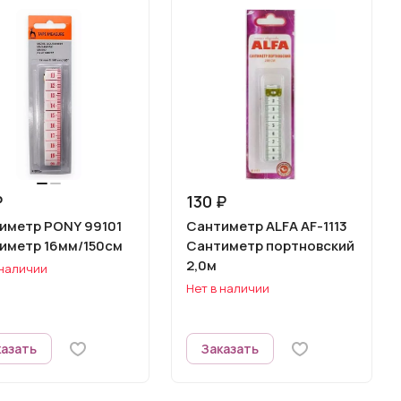
₽
130 ₽
иметр PONY 99101
Сантиметр ALFA AF-1113
иметр 16мм/150см
Сантиметр портновский
2,0м
 наличии
Нет в наличии
казать
Заказать