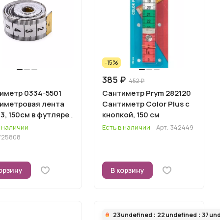
-15%
385 ₽
452 ₽
иметр 0334-5501
Сантиметр Prym 282120
иметровая лента
Сантиметр Color Plus с
, 150см в футляре,
кнопкой, 150 см
y&Pro
в наличии
Есть в наличии
Арт.
342449
725808
орзину
В корзину
23
undefined
22
undefined
37
und