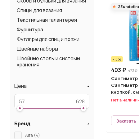
Скобы и булавки для вязания
23
undefin
Спицы для вязания
Текстильная галантерея
Фурнитура
Футляры для спиц и пряжи
Швейные наборы
Швейные столы и системы
-15%
хранения
403 ₽
473 ₽
Сантиметр 
Сантиметр C
Цена
кнопкой, с
Нет в наличи
Заказать
Бренд
Alfa (
4
)