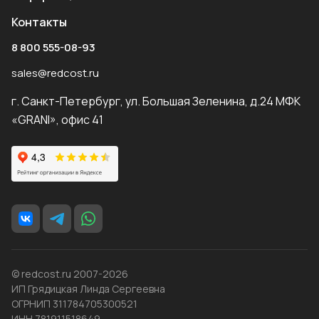
Контакты
8 800 555-08-93
sales@redcost.ru
г. Санкт-Петербург, ул. Большая Зеленина, д.24 МФК
«GRANI», офис 41
© redcost.ru 2007-2026
ИП Грядицкая Линда Сергеевна
ОГРНИП 311784705300521
ИНН 781911518649