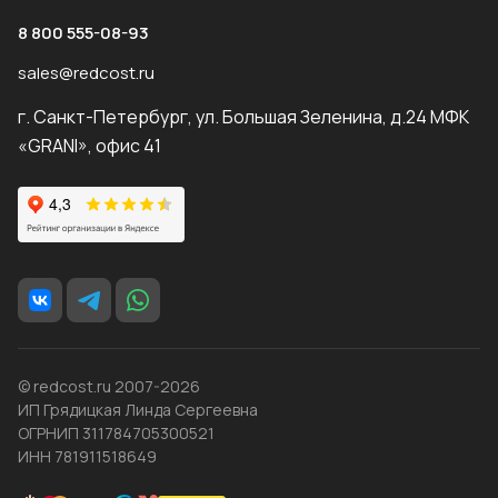
8 800 555-08-93
sales@redcost.ru
г. Санкт-Петербург, ул. Большая Зеленина, д.24 МФК
«GRANI», офис 41
© redcost.ru 2007-2026
ИП Грядицкая Линда Сергеевна
ОГРНИП 311784705300521
ИНН 781911518649