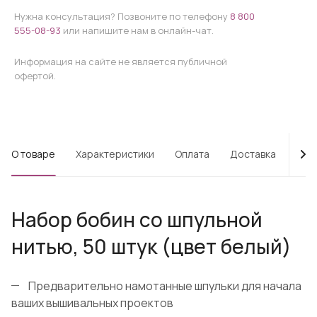
Нужна консультация? Позвоните по телефону
8 800
555-08-93
или напишите нам в онлайн-чат.
Информация на сайте не является публичной
офертой.
О товаре
Характеристики
Оплата
Доставка
Про
Набор бобин со шпульной
нитью, 50 штук (цвет белый)
Предварительно намотанные шпульки для начала
ваших вышивальных проектов