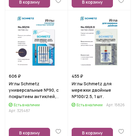
В корзину
В корзину
606 ₽
455 ₽
Иглы Schmetz
Иглы Schmetz для
универсальные №90, с
мережки двойные
покрытием антиклей,
№100/2.5, 1 шт.
5шт.
Есть в наличии
Есть в наличии
Арт.
15826
Арт.
325487
В корзину
В корзину