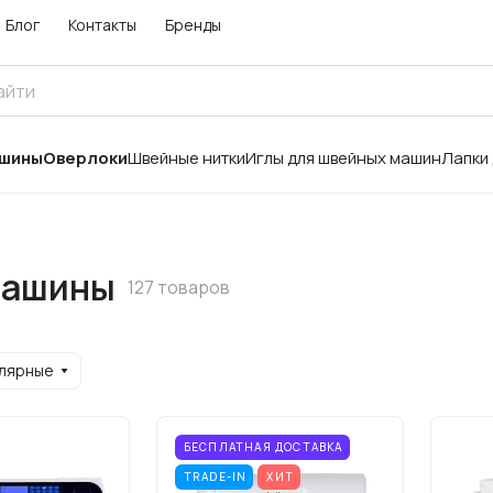
Блог
Контакты
Бренды
ашины
Оверлоки
Швейные нитки
Иглы для швейных машин
Лапки
машины
127 товаров
улярные
БЕСПЛАТНАЯ ДОСТАВКА
TRADE-IN
ХИТ