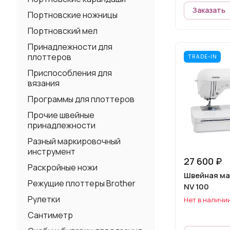
Заказать
Портновские ножницы
Портновский мел
Принадлежности для
плоттеров
TRADE-IN
Приспособления для
вязания
Программы для плоттеров
Прочие швейные
принадлежности
Разный маркировочный
инструмент
27 600 ₽
Раскройные ножи
Швейная ма
Режущие плоттеры Brother
NV 100
Рулетки
Нет в наличи
Сантиметр