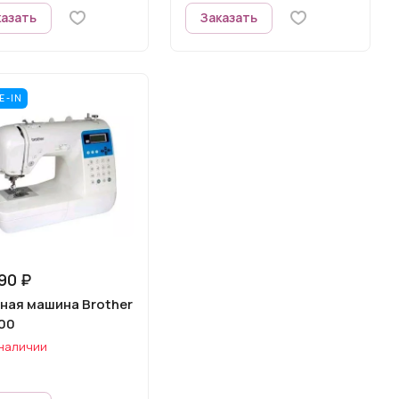
казать
Заказать
E-IN
90 ₽
ная машина Brother
00
 наличии