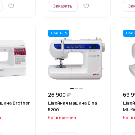
Заказать
За
TRADE-IN
TRAD
26 900 ₽
69 9
шина Brother
Швейная машина Elna
Швей
5200
ML-9
и
Нет в наличии
Нет в