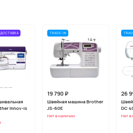
 ДОСТАВКА
TRADE-IN
TRAD
19 790 ₽
26 9
шивальная
Швейная машина Brother
Швей
her Innov-is
JS-60E
DC 4
Нет в наличии
Нет в
и