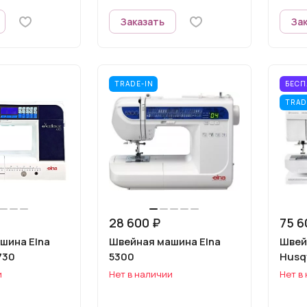
Заказать
За
TRADE-IN
БЕСП
TRAD
28 600 ₽
75 6
шина Elna
Швейная машина Elna
Швей
730
5300
Husq
и
Нет в наличии
Нет в