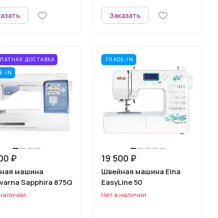
казать
Заказать
ЛАТНАЯ ДОСТАВКА
TRADE-IN
E-IN
00 ₽
19 500 ₽
ная машина
Швейная машина Elna
varna Sapphira 875Q
EasyLine 50
 наличии
Нет в наличии