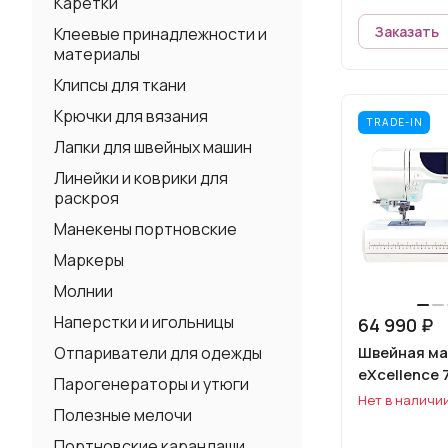
Каретки
Заказать
Клеевые принадлежности и
материалы
Клипсы для ткани
Крючки для вязания
TRADE-IN
Лапки для швейных машин
Линейки и коврики для
раскроя
Манекены портновские
Маркеры
Молнии
Наперстки и игольницы
64 990 ₽
Отпариватели для одежды
Швейная ма
eXcellence 
Парогенераторы и утюги
Нет в наличи
Полезные мелочи
Портновские карандаши