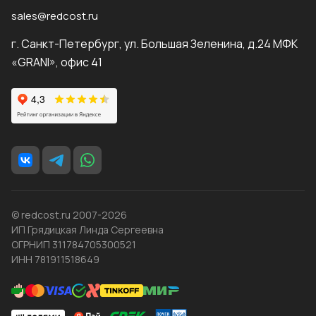
sales@redcost.ru
г. Санкт-Петербург, ул. Большая Зеленина, д.24 МФК
«GRANI», офис 41
© redcost.ru 2007-2026
ИП Грядицкая Линда Сергеевна
ОГРНИП 311784705300521
ИНН 781911518649