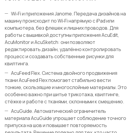
Wi‑Fi и приложения Janome. Передача дизайнов на
машину происходит по Wi‑Fi напрямую с iPad или
компьютера, без флешек и лишних проводов. Для
работы с вышивкой доступны приложения AcuEdit,
AcuMonitor и AcuSketch: они позволяют
редактировать дизайн, удалённо контролировать
процесс и создавать собственные рисунки для
квилтинга.
AcuFeed Flex. Система двойного продвижения
ткани AcuFeed Flex помогает стабильно вести
тонкие, скользящие и многослойные материалы. Это
особенно важно при шитье трикотажа, квилтинге,
стёжке и работе с тканями, склонными к смещению.
AcuGuide. Автоматический ограничитель
материала AcuGuide упрощает соблюдение точного
припуска на шов и повышает повторяемость
результата. Решение полезно для тех, кто часто