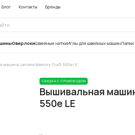
Блог
Контакты
Бренды
ашины
Оверлоки
Швейные нитки
Иглы для швейных машин
Лапки
 машина Janome Memory Craft 550e LE
СКИДКА С ПРОМОКОДОМ
Вышивальная машин
550e LE