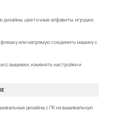
е дизайны, цветочные алфавиты, игрушки,
-флешку или напрямую соединить машину с
есс вышивки, изменять настройки и
0E
шивальные дизайны с ПК на вышивальную