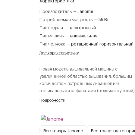
Характеристики
Производитель
—
Janome
Потребляемая мощность
—
55 Вт
Тип педали
—
электронный
Тип машины
—
вышивальная
Тип челнока
—
ротационный горизонтальный
Все характеристики
Новая модель вышивальной машины с
увеличенной областью вышивания, большим
количеством встроенных дизайнов и 6
вышивальными алфавитами (включая русский)
Большая площадь вышивки (360 x 200 мм) и
Подробности
высокая скорость вышивки (до 860 стежков в
минуту).
Все товары Janome
Все товары категори