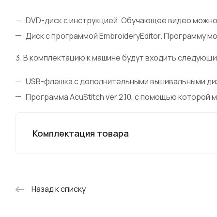
DVD-диск с инструкцией. Обучающее видео можно 
Диск с программой EmbroideryEditor. Программу м
3. В комплектацию к машине будут входить следующи
USB-флешка с дополнительными вышивальными ди
Программа AcuStitch ver.2.10, с помощью которой
Комплектация товара
Назад к списку