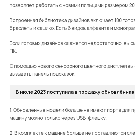
позволяет работать с новыми пяльцами размером 200×
Встроенная библиотека дизайнов включает 180 готов
браслеты и сашико. Есть 6 видов алфавита и монограмм
Если готовых дизайнов окажется недостаточно, вы 
ПК.
С помощью нового сенсорного цветного дисплея вы 
вызывать панель подсказок.
В июле 2023 поступила в продажу обновлённая
1. Обновлённые модели больше не имеют порта для 
машину можно только через USB-флешку.
2. В комплекте к машине больше не поставляются сл