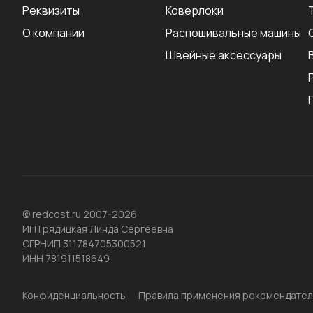
Реквизиты
Коверлоки
О компании
Распошивальные машины
Швейные аксеcсуары
© redcost.ru 2007-2026
ИП Грядицкая Линда Сергеевна
ОГРНИП 311784705300521
ИНН 781911518649
Конфиденциальность
Правила применения рекомендател