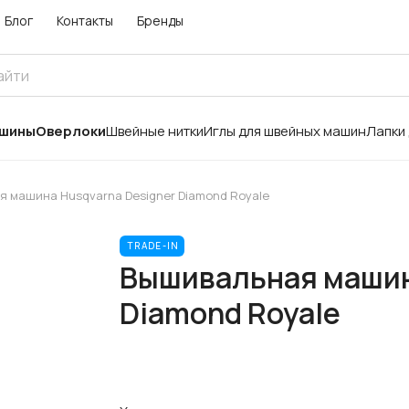
Блог
Контакты
Бренды
ашины
Оверлоки
Швейные нитки
Иглы для швейных машин
Лапки
 машина Husqvarna Designer Diamond Royale
TRADE-IN
Вышивальная машин
Diamond Royale