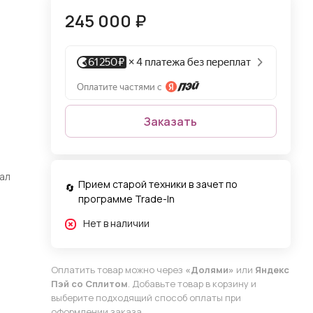
245 000 ₽
Заказать
ал
Прием старой техники в зачет по
программе Trade-In
Нет в наличии
Оплатить товар можно через
«Долями»
или
Яндекс
Пэй со Сплитом
. Добавьте товар в корзину и
выберите подходящий способ оплаты при
оформлении заказа.