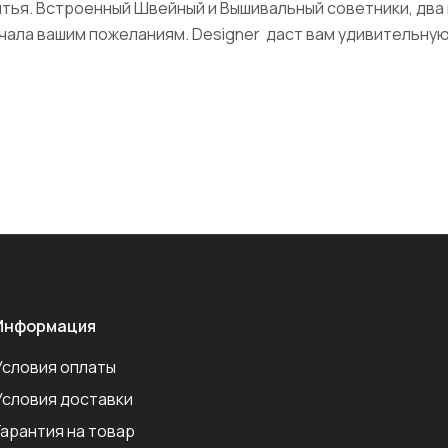
итья. Встроенный Швейный и Вышивальный советники, два
чала вашим пожеланиям. Designer даст вам удивительну
Информация
Условия оплаты
Условия доставки
Гарантия на товар