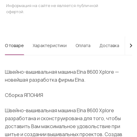
Информация на сайте не является публичной
офертой.
О товаре
Характеристики
Оплата
Доставка
Про
Швейно-вышивальная машина Elna 8600 Xplore —
новейшая разработка фирмы Elna.
Сборка ЯПОНИЯ
Швейно-вышивальная машина Elna 8600 Xplore
разработана и сконструирована для того, чтобы
доставить Вам максимальное удовольствие при
шитье и создании вышивальных проектов. Создав