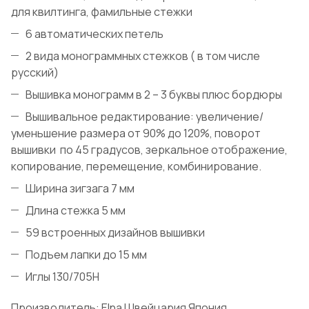
для квилтинга, фамильные стежки
6 автоматических петель
2 вида монограммных стежков ( в том числе
русский)
Вышивка монограмм в 2 – 3 буквы плюс бордюры
Вышивальное редактирование: увеличение/
уменьшение размера от 90% до 120%, поворот
вышивки по 45 градусов, зеркальное отображение,
копирование, перемещение, комбинирование.
Ширина зигзага 7 мм
Длина стежка 5 мм
59 встроенных дизайнов вышивки
Подъем лапки до 15 мм
Иглы 130/705Н
Производитель: Elna Швейцария Япония