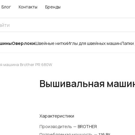
Блог
Контакты
Бренды
ашины
Оверлоки
Швейные нитки
Иглы для швейных машин
Лапки
я машина Brother PR 680W
Вышивальная машин
Характеристики
Производитель
—
BROTHER
Потребляемая мощность
—
116 Вт