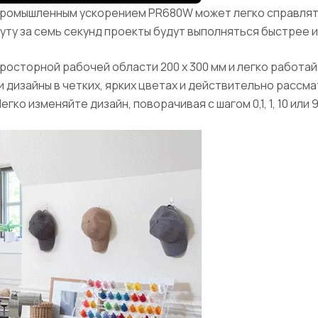
промышленным ускорением PR680W может легко справлят
нуту за семь секунд проекты будут выполняться быстрее 
росторной рабочей области 200 x 300 мм и легко работа
дизайны в четких, ярких цветах и ​​действительно расс
ко изменяйте дизайн, поворачивая с шагом 0,1, 1, 10 или 