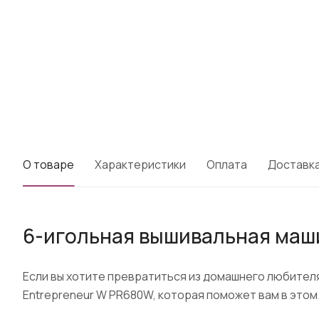
О товаре
Характеристики
Оплата
Доставк
6-игольная вышивальная ма
Если вы хотите превратиться из домашнего любител
Entrepreneur W PR680W, которая поможет вам в этом