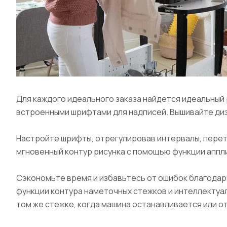
Для каждого идеального заказа найдется идеальный 
встроенными шрифтами для надписей. Вышивайте диз
Настройте шрифты, отрегулировав интервалы, перета
мгновенный контур рисунка с помощью функции аппл
Сэкономьте время и избавьтесь от ошибок благодар
функции контура наметочных стежков и интеллектуа
том же стежке, когда машина останавливается или 