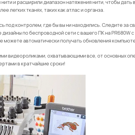
нити и расширили диапазон натяжения нити, чтобы дать 
ее легких тканях, таких как атлас и органза.
 под контролем, где бы вы ни находились. Следите за 
те дизайны по беспроводной сети с вашего ПК на PR680W
кже можете автоматически получать обновления компьют
ми видеороликами, охватывающими все, от основных опе
пертами в кратчайшие сроки!