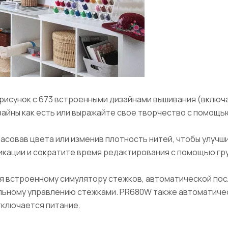
рисунок с 673 встроенными дизайнами вышивания (включа
айны как есть или выражайте свое творчество с помощь
совав цвета или изменив плотность нитей, чтобы улучш
икации и сократите время редактирования с помощью гр
я встроенному симулятору стежков, автоматической по
льному управлению стежками. PR680W также автоматиче
отключается питание.