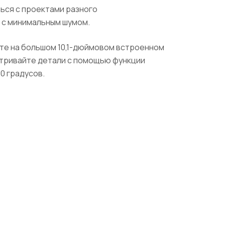
ься с проектами разного
и с минимальным шумом.
йте на большом 10,1-дюймовом встроенном
матривайте детали с помощью функции
90 градусов.