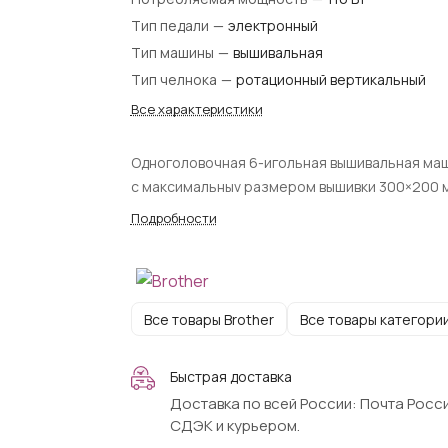
Тип педали
—
электронный
Тип машины
—
вышивальная
Тип челнока
—
ротационный вертикальный
Все характеристики
Одноголовочная 6-игольная вышивальная ма
c максимальныv размером вышивки 300×200 
Подробности
Все товары Brother
Все товары категори
Быстрая доставка
Доставка по всей России: Почта Росси
СДЭК и курьером.