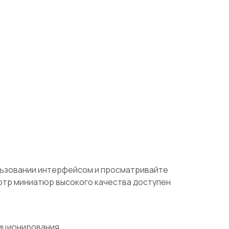
льзовании интерфейсом и просматривайте
мотр миниатюр высокого качества доступен
зиционирования