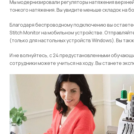
Мы модернизировали регуляторы натяжения верхней 
тонкого натяжения. Вы увидите меньше складок на бол
Благодаря беспроводному подключению вы остаетесь
Stitch Monitor на мобильном устройстве. Отправляй
(только для настольных устройств Windows). Вы та
И не волнуйтесь, с 24 предустановленными обучающи
сотрудники можете учиться на ходу. Вы станете экс