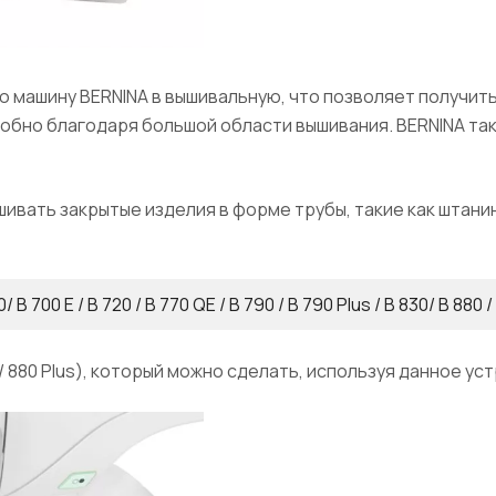
ю машину BERNINA в вышивальную, что позволяет получит
добно благодаря большой области вышивания. BERNINA т
ивать закрытые изделия в форме трубы, такие как штанин
00 E / B 720 / B 770 QE / B 790 / B 790 Plus / B 830/ B 880 /
/ 880 Plus), который можно сделать, используя данное ус