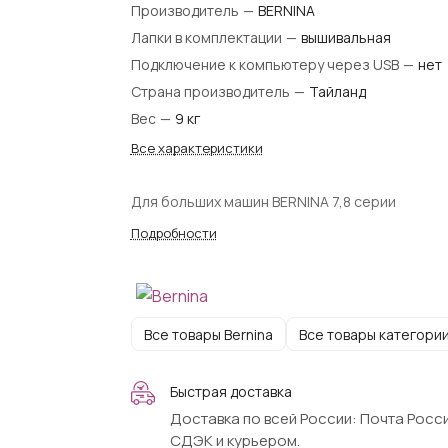
Производитель
—
BERNINA
Лапки в комплектации
—
вышивальная
Подключение к компьютеру через USB
—
нет
Страна производитель
—
Тайланд
Вес
—
9 кг
Все характеристики
Для больших машин BERNINA 7,8 серии
Подробности
Все товары Bernina
Все товары категори
Быстрая доставка
Доставка по всей России: Почта Росси
СДЭК и курьером.