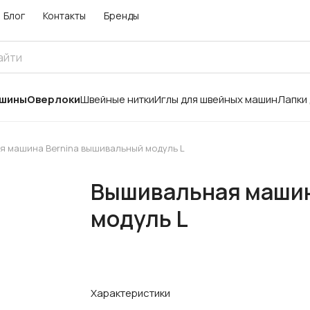
Блог
Контакты
Бренды
ашины
Оверлоки
Швейные нитки
Иглы для швейных машин
Лапки
 машина Bernina вышивальный модуль L
Вышивальная машин
модуль L
Характеристики