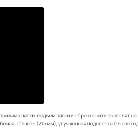
рижима лапки, подъем лапки и обрезка нити позволят не 
очая область (215 мм), улучшенная подсветка (16 свето