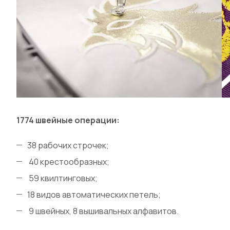
1774 швейные операции:
38 рабочих строчек;
40 крестообразных;
59 квилтинговых;
18 видов автоматических петель;
9 швейных, 8 вышивальных алфавитов.