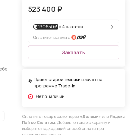
523 400 ₽
Заказать
себе
Прием старой техники в зачет по
программе Trade-In
Нет в наличии
и
Оплатить товар можно через
«Долями»
или
Яндекс
Пэй со Сплитом
. Добавьте товар в корзину и
выберите подходящий способ оплаты при
оформлении заказа.