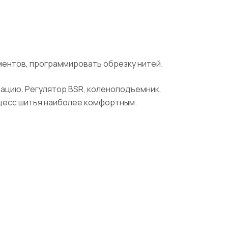
ментов, программировать обрезку нитей.
тацию. Регулятор BSR, коленоподъемник,
оцесс шитья наиболее комфортным.