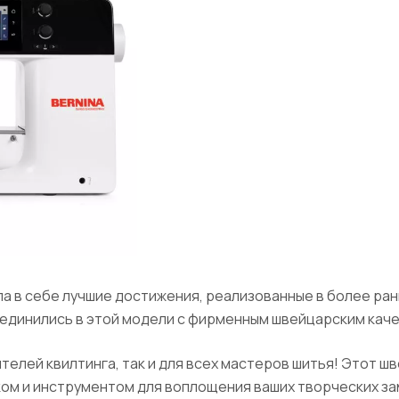
 в себе лучшие достижения, реализованные в более ранн
единились в этой модели с фирменным швейцарским каче
бителей квилтинга, так и для всех мастеров шитья! Этот 
ом и инструментом для воплощения ваших творческих за