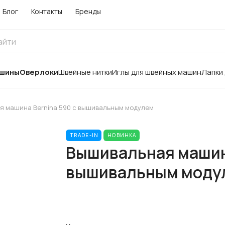
Блог
Контакты
Бренды
ашины
Оверлоки
Швейные нитки
Иглы для швейных машин
Лапки
я машина Bernina 590 с вышивальным модулем
TRADE-IN
НОВИНКА
Вышивальная машина
вышивальным моду