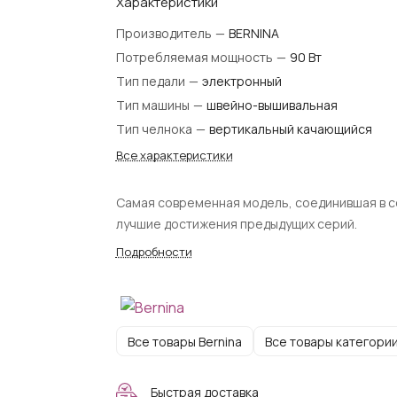
Характеристики
Производитель
—
BERNINA
Потребляемая мощность
—
90 Вт
Тип педали
—
электронный
Тип машины
—
швейно-вышивальная
Тип челнока
—
вертикальный качающийся
Все характеристики
Самая современная модель, соединившая в 
лучшие достижения предыдущих серий.
Подробности
Все товары Bernina
Все товары категори
Быстрая доставка