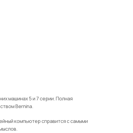
их машинах 5 и 7 серии. Полная
ством Bernina.
швейный компьютер справится с самыми
мыслов.