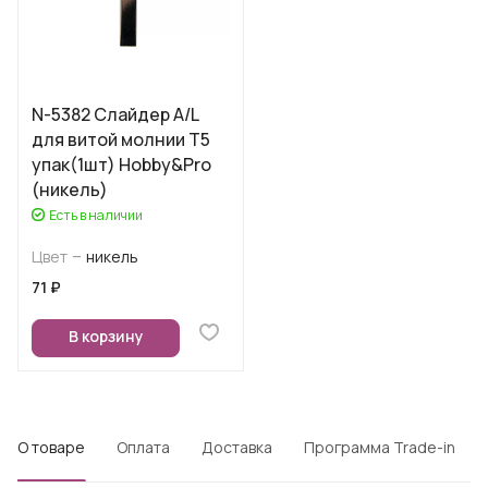
N-5382 Слайдер A/L
для витой молнии Т5
упак(1шт) Hobby&Pro
(никель)
Есть в наличии
–
Цвет
никель
71 ₽
В корзину
О товаре
Оплата
Доставка
Программа Trade-in