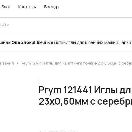
Блог
Контакты
Бренды
ашины
Оверлоки
Швейные нитки
Иглы для швейных машин
Лапки
шивания
Prym 121441 Иглы для квилтинга тонкие 23x0,60мм с сер
Prym 121441 Иглы дл
23x0,60мм с сереб