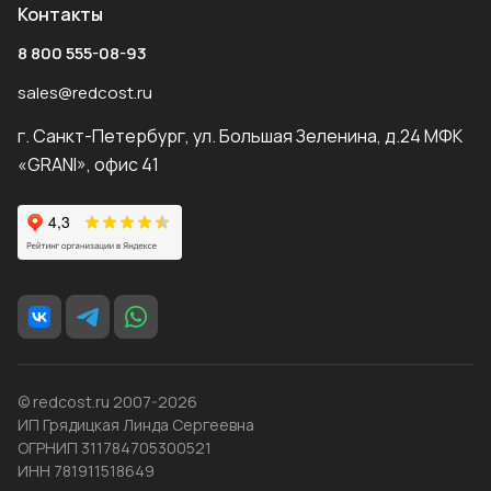
Контакты
8 800 555-08-93
sales@redcost.ru
г. Санкт-Петербург, ул. Большая Зеленина, д.24 МФК
«GRANI», офис 41
© redcost.ru 2007-2026
ИП Грядицкая Линда Сергеевна
ОГРНИП 311784705300521
ИНН 781911518649