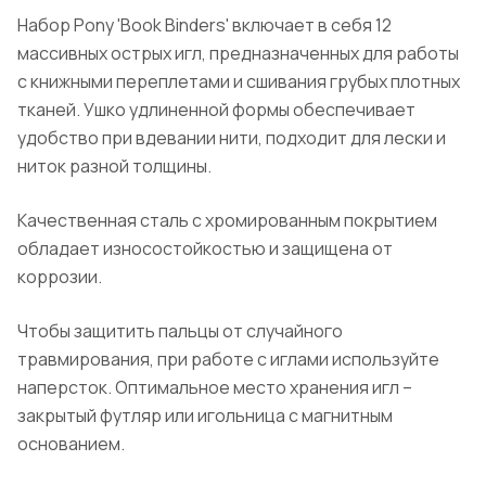
Набор Pony 'Book Binders' включает в себя 12
массивных острых игл, предназначенных для работы
с книжными переплетами и сшивания грубых плотных
тканей. Ушко удлиненной формы обеспечивает
удобство при вдевании нити, подходит для лески и
ниток разной толщины.
Качественная сталь с хромированным покрытием
обладает износостойкостью и защищена от
коррозии.
Чтобы защитить пальцы от случайного
травмирования, при работе с иглами используйте
наперсток. Оптимальное место хранения игл –
закрытый футляр или игольница с магнитным
основанием.