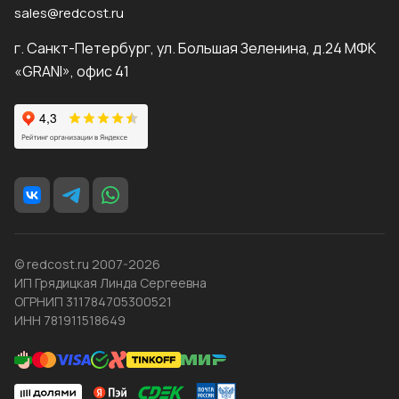
sales@redcost.ru
г. Санкт-Петербург, ул. Большая Зеленина, д.24 МФК
«GRANI», офис 41
© redcost.ru 2007-2026
ИП Грядицкая Линда Сергеевна
ОГРНИП 311784705300521
ИНН 781911518649