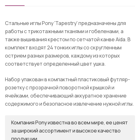
Стальные иглы Pony 'Tapestry' предназначены для
работы с трикотажными тканями и гобеленами, а
также вышивания крестом по сетчатой канве Aida. В
комплект входят 24 тонких иглы со скругленным
острием разных размеров, каждому из которых
соответствует определенный цвет ушка.
Набор упакован в компактный пластиковый футляр-
розетку с прозрачной поворотной крышкой и
ячейками, обеспечивающий аккуратное хранение
содержимого и безопасное извлечение нужной иглы.
Компания Pony известна во всем мире, ее ценят
за широкий ассортимент и высокое качество
продукции.