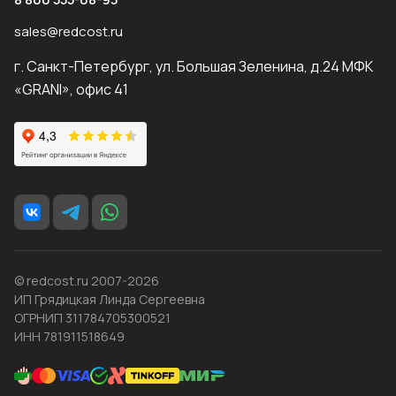
sales@redcost.ru
г. Санкт-Петербург, ул. Большая Зеленина, д.24 МФК
«GRANI», офис 41
© redcost.ru 2007-2026
ИП Грядицкая Линда Сергеевна
ОГРНИП 311784705300521
ИНН 781911518649