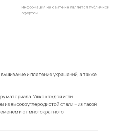
Информация на сайте не является публичной
офертой.
я вышивание и плетение украшений, а также
уру материала. Ушко каждой иглы
ны из высокоуглеродистой стали – из такой
ременем и от многократного