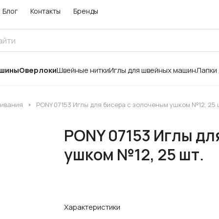
Блог
Контакты
Бренды
ашины
Оверлоки
Швейные нитки
Иглы для швейных машин
Лапки
шивания
PONY 07153 Иглы для бисера с золоченым ушком №12, 25 
PONY 07153 Иглы дл
ушком №12, 25 шт.
Характеристики