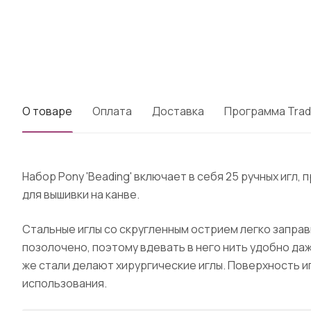
О товаре
Оплата
Доставка
Программа Trad
Набор Pony 'Beading' включает в себя 25 ручных игл
для вышивки на канве.
Стальные иглы со скругленным острием легко заправи
позолочено, поэтому вдевать в него нить удобно даж
же стали делают хирургические иглы. Поверхность и
использования.