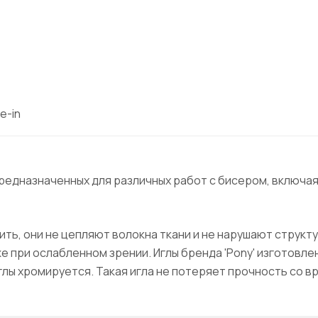
e-in
, предназначенных для различных работ с бисером, включа
ть, они не цепляют волокна ткани и не нарушают структ
е при ослабленном зрении. Иглы бренда 'Pony' изготовле
глы хромируется. Такая игла не потеряет прочность со в