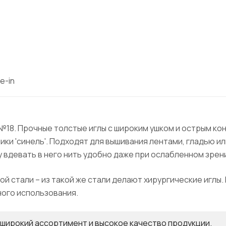
e-in
л №18. Прочные толстые иглы с широким ушком и острым к
ики 'синель'. Подходят для вышивания лентами, гладью и
у вдевать в него нить удобно даже при ослабленном зрен
ой стали – из такой же стали делают хирургические иглы.
ного использования.
а широкий ассортимент и высокое качество продукции.