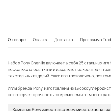
О товаре
Оплата
Доставка
Программа Trad
Набор Pony Chenille включает в себя 25 стальных иг
несколько слоев ткани и идеально подходят для техн
текстильных изделий. Ушко иглы позолочено, поэтом
Иглы бренда 'Pony' изготовлены из высокоуглеродист
не потеряет прочность со временем и от многократ
Компания Pony известна во всем мире, ее ценят з