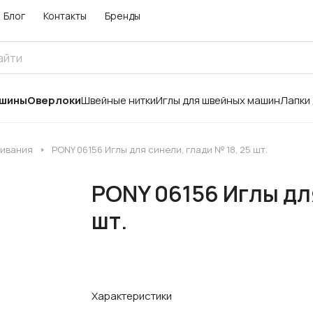
Блог
Контакты
Бренды
ашины
Оверлоки
Швейные нитки
Иглы для швейных машин
Лапки
шивания
PONY 06156 Иглы для синели, глади № 18, 25 шт.
PONY 06156 Иглы для
шт.
Характеристики