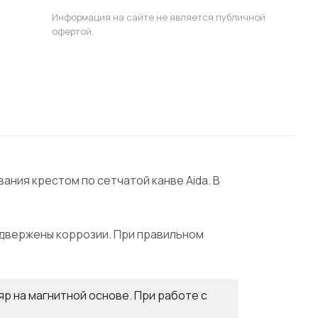
Информация на сайте не является публичной
офертой.
ания крестом по сетчатой канве Aida. В
одвержены коррозии. При правильном
яр на магнитной основе. При работе с