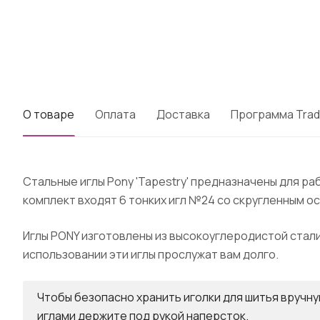
О товаре
Оплата
Доставка
Программа Trad
Стальные иглы Pony 'Tapestry' предназначены для ра
комплект входят 6 тонких игл №24 со скругленным о
Иглы PONY изготовлены из высокоуглеродистой стал
использовании эти иглы прослужат вам долго.
Чтобы безопасно хранить иголки для шитья вручну
иглами держите под рукой наперсток.