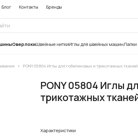
Блог
Контакты
Бренды
ашины
Оверлоки
Швейные нитки
Иглы для швейных машин
Лапки
шивания
PONY 05804 Иглы для гобеленовых и трикотажных тканей 
PONY 05804 Иглы дл
трикотажных тканей
Характеристики