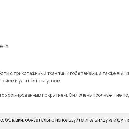
e-in
боты с трикотажными тканями и гобеленами, а также вышив
стрием и удлиненным ушком.
и с хромированным покрытием. Они очень прочные и не п
ю, булавки, обязательно используйте игольницу или футл