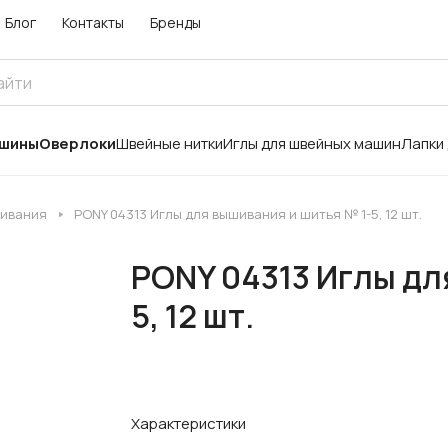
Блог
Контакты
Бренды
ашины
Оверлоки
Швейные нитки
Иглы для швейных машин
Лапки
шивания
PONY 04313 Иглы для вышивания и шитья № 1-5, 12 шт.
PONY 04313 Иглы дл
5, 12 шт.
Характеристики