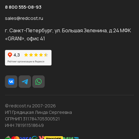
8 800 555-08-93
sales@redcost.ru
г. Санкт-Петербург, ул. Большая Зеленина, д.24 МФК
«GRANI», офис 41
© redcost.ru 2007-2026
ИП Грядицкая Линда Сергеевна
ОГРНИП 311784705300521
ИНН 781911518649