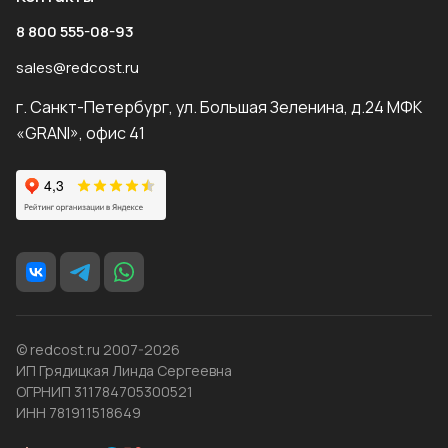
8 800 555-08-93
sales@redcost.ru
г. Санкт-Петербург, ул. Большая Зеленина, д.24 МФК
«GRANI», офис 41
© redcost.ru 2007-2026
ИП Грядицкая Линда Сергеевна
ОГРНИП 311784705300521
ИНН 781911518649