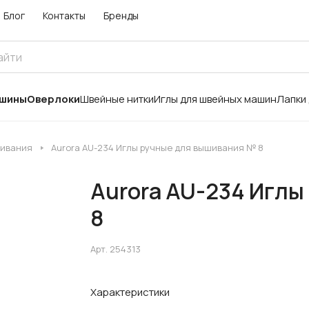
Блог
Контакты
Бренды
ашины
Оверлоки
Швейные нитки
Иглы для швейных машин
Лапки
шивания
Aurora AU-234 Иглы ручные для вышивания № 8
Aurora AU-234 Иглы
8
Арт.
254313
Характеристики