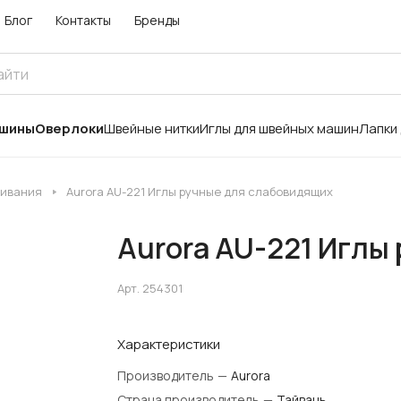
Блог
Контакты
Бренды
ашины
Оверлоки
Швейные нитки
Иглы для швейных машин
Лапки
шивания
Aurora AU-221 Иглы ручные для слабовидящих
Aurora AU-221 Иглы
Арт.
254301
Характеристики
Производитель
—
Aurora
Страна производитель
—
Тайвань