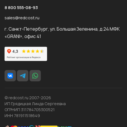
8 800 555-08-93
sales@redcost.ru
г. Санкт-Петербург, ул. Большая Зеленина, д.24 МФК
«GRANI», офис 41
© redcost.ru 2007-2026
ИП Грядицкая Линда Сергеевна
ОГРНИП 311784705300521
ИНН 781911518649