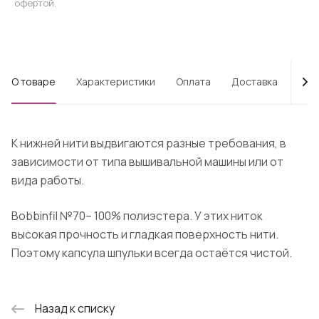
офертой.
О товаре
Характеристики
Оплата
Доставка
Про
К нижней нити выдвигаются разные требования, в
зависимости от типа вышивальной машины или от
вида работы.
Bobbinfil №70– 100% полиэстера. У этих ниток
высокая прочность и гладкая поверхность нити.
Поэтому капсула шпульки всегда остаётся чистой.
Назад к списку