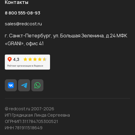
Контакты
8 800 555-08-93
sales@redcost.ru
г. Санкт-Петербург, ул. Большая Зеленина, д.24 МФК
«GRANI», офис 41
© redcost.ru 2007-2026
ИП Грядицкая Линда Сергеевна
ОГРНИП 311784705300521
ИНН 781911518649