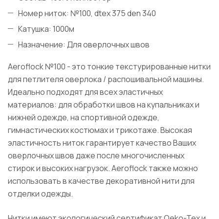
Номер ниток: №100, dtex 375 den 340
Катушка: 1000м
Назначение: Для оверлочных швов
Aeroflock №100 - это тонкие текстурированные нитки
для петлителя оверлока / распошивальной машины.
Идеально подходят для всех эластичных
материалов: для обработки швов на купальниках и
нижней одежде, на спортивной одежде,
гимнастических костюмах и трикотаже. Высокая
эластичность ниток гарантирует качество Ваших
оверлочных швов даже после многочисленных
стирок и высоких нагрузок. Aeroflock также можно
использовать в качестве декоративной нити для
отделки одежды.
Нитки имеют экологический сертификат Oeko-Tex и