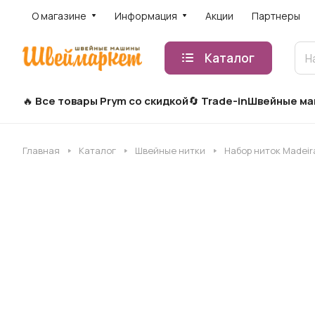
О магазине
Информация
Акции
Партнеры
Каталог
Все товары Prym со скидкой
Trade-in
Швейные м
Главная
Каталог
Швейные нитки
Набор ниток Madeir