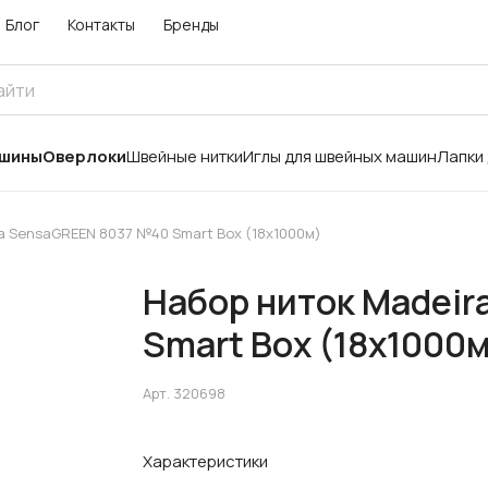
Блог
Контакты
Бренды
ашины
Оверлоки
Швейные нитки
Иглы для швейных машин
Лапки
a SensaGREEN 8037 №40 Smart Box (18x1000м)
Набор ниток Madeir
Smart Box (18x1000
Арт.
320698
Характеристики