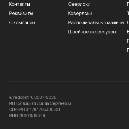
Контакты
Оверлоки
Реквизиты
Коверлоки
О компании
Распошивальные машины
Швейные аксеcсуары
© redcost.ru 2007-2026
ИП Грядицкая Линда Сергеевна
ОГРНИП 311784705300521
ИНН 781911518649