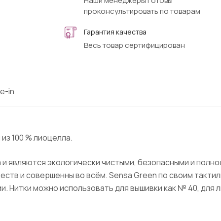
Наши менеджеры готовы
проконсультировать по товарам
Гарантия качества
Весь товар сертифицирован
e-in
из 100 % лиоцелла.
 и являются экологически чистыми, безопасными и полн
ств и совершенны во всём. Sensa Green по своим тактил
и. Нитки можно использовать для вышивки как № 40, для 