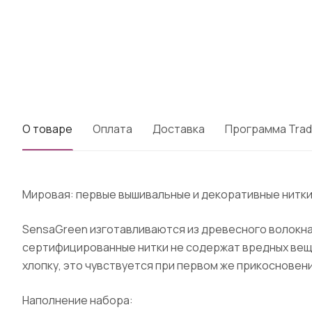
О товаре
Оплата
Доставка
Программа Trad
Мировая: первые вышивальные и декоративные нитки 
SensaGreen изготавливаются из древесного волокна
сертифицированные нитки не содержат вредных веще
хлопку, это чувствуется при первом же прикосновени
Наполнение набора: