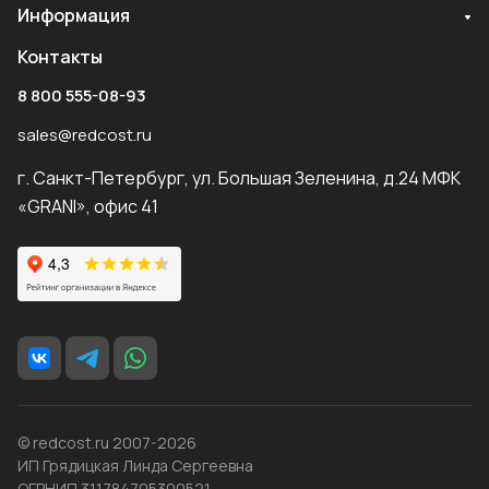
Информация
Контакты
8 800 555-08-93
sales@redcost.ru
г. Санкт-Петербург, ул. Большая Зеленина, д.24 МФК
«GRANI», офис 41
© redcost.ru 2007-2026
ИП Грядицкая Линда Сергеевна
ОГРНИП 311784705300521