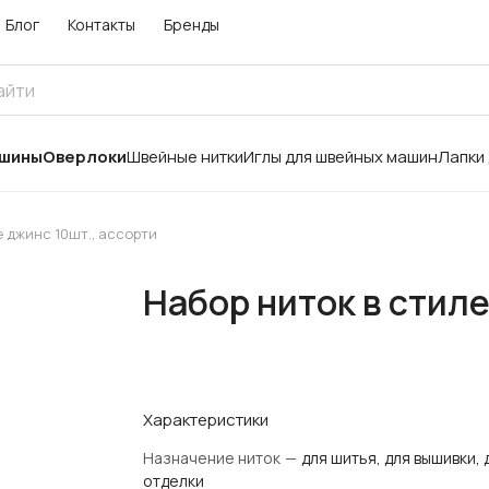
Блог
Контакты
Бренды
ашины
Оверлоки
Швейные нитки
Иглы для швейных машин
Лапки
е джинс 10шт., ассорти
Набор ниток в стиле
Характеристики
Назначение ниток
—
для шитья, для вышивки, 
отделки