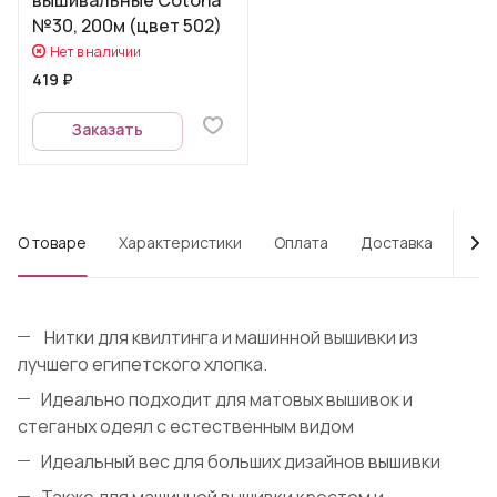
№30, 200м (цвет 502)
Нет в наличии
419 ₽
Заказать
О товаре
Характеристики
Оплата
Доставка
Про
Нитки для квилтинга и машинной вышивки из
лучшего египетского хлопка.
Идеально подходит для матовых вышивок и
стеганых одеял с естественным видом
Идеальный вес для больших дизайнов вышивки
Также для машинной вышивки крестом и