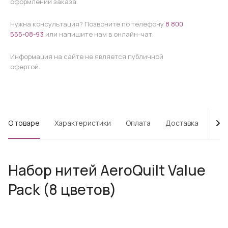
оформлении заказа.
Нужна консультация? Позвоните по телефону
8 800
555-08-93
или напишите нам в онлайн-чат.
Информация на сайте не является публичной
офертой.
О товаре
Характеристики
Оплата
Доставка
Про
Набор нитей AeroQuilt Value
Pack (8 цветов)