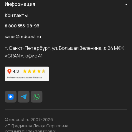
Информация
Контакты
8 800 555-08-93
sales@redcost.ru
г. Санкт-Петербург, ул. Большая Зеленина, д.24 МФК
«GRANI», офис 41
© redcost.ru 2007-2026
ИП Грядицкая Линда Сергеевна
ОГРНИП 311784705300521