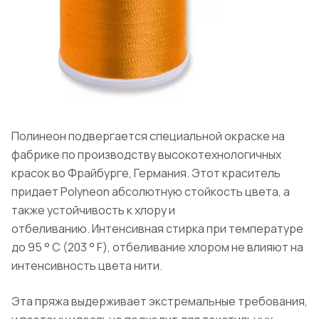
Полинеон подвергается специальной окраске на
фабрике по производству высокотехнологичных
красок во Фрайбурге, Германия. Этот краситель
придает Polyneon абсолютную стойкость цвета, а
также устойчивость к хлору и
отбеливанию. Интенсивная стирка при температуре
до 95 ° C (203 ° F), отбеливание хлором не влияют на
интенсивность цвета нити.
Эта пряжа выдерживает экстремальные требования,