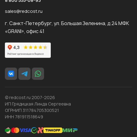
8 800 555-08-93
sales@redcost.ru
г. Санкт-Петербург, ул. Большая Зеленина, д.24 МФК
«GRANI», офис 41
© redcost.ru 2007-2026
ИП Грядицкая Линда Сергеевна
ОГРНИП 311784705300521
ИНН 781911518649