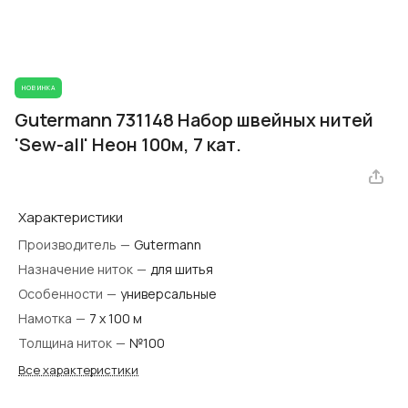
НОВИНКА
Gutermann 731148 Набор швейных нитей
'Sew-all' Неон 100м, 7 кат.
Характеристики
Производитель
—
Gutermann
Назначение ниток
—
для шитья
Особенности
—
универсальные
Намотка
—
7 х 100 м
Толщина ниток
—
№100
Все характеристики