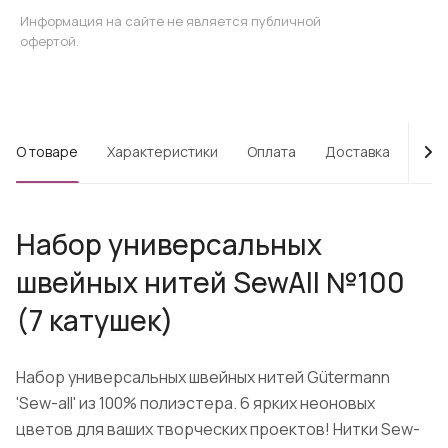
Информация на сайте не является публичной
офертой.
О товаре
Характеристики
Оплата
Доставка
Про
Набор универсальных
швейных нитей SewAll №100
(7 катушек)
Набор универсальных швейных нитей Gütermann
'Sew-all' из 100% полиэстера. 6 ярких неоновых
цветов для ваших творческих проектов! Нитки Sew-