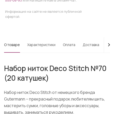
555-08-93
или напишите нам в онлайн-чат.
Информация на сайте не является публичной
офертой.
О товаре
Характеристики
Оплата
Доставка
Про
Набор ниток Deco Stitch №70
(20 катушек)
Набор ниток Deco Stitch от немецкого бренда
Gutermann – прекрасный подарок любителям шить,
мастерить сумки, головные уборы и аксессуары,
вышивать, заниматься рукоделием.