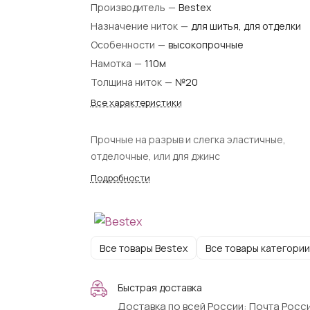
Производитель
—
Bestex
Назначение ниток
—
для шитья, для отделки
Особенности
—
высокопрочные
Намотка
—
110м
Толщина ниток
—
№20
Все характеристики
Прочные на разрыв и слегка эластичные,
отделочные, или для джинс
Подробности
Все товары Bestex
Все товары категории
Быстрая доставка
Доставка по всей России: Почта Росси