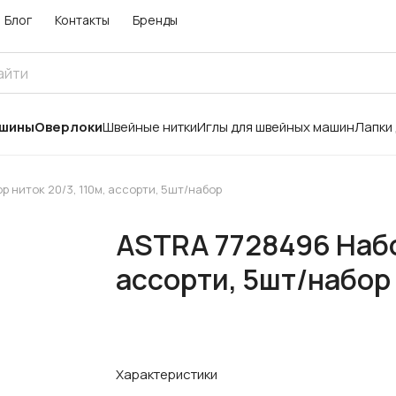
Блог
Контакты
Бренды
ашины
Оверлоки
Швейные нитки
Иглы для швейных машин
Лапки
 ниток 20/3, 110м, ассорти, 5шт/набор
ASTRA 7728496 Набор
ассорти, 5шт/набор
Характеристики