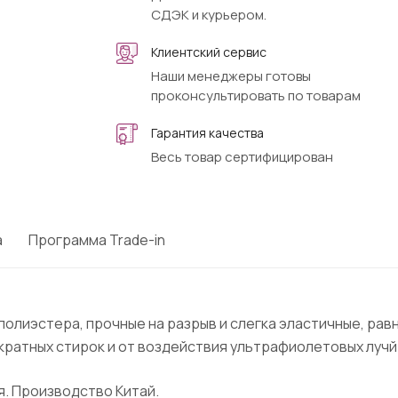
СДЭК и курьером.
Клиентский сервис
Наши менеджеры готовы
проконсультировать по товарам
Гарантия качества
Весь товар сертифицирован
а
Программа Trade-in
% полиэстера, прочные на разрыв и слегка эластичные, р
кратных стирок и от воздействия ультрафиолетовых лучй
ая. Производство Китай.