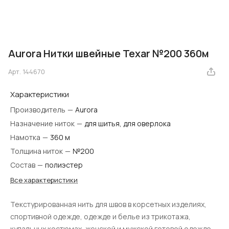
Aurora Нитки швейные Texar №200 360м
Арт.
144670
Характеристики
Производитель
—
Aurora
Назначение ниток
—
для шитья, для оверлока
Намотка
—
360 м
Толщина ниток
—
№200
Состав
—
полиэстер
Все характеристики
Текстурированная нить для швов в корсетных изделиях,
спортивной одежде, одежде и белье из трикотажа,
купальных костюмах, женской и мужской готовой одежде,