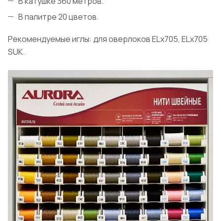
В катушке 360 метров.
В палитре 20 цветов.
Рекомендуемые иглы: для оверлоков ELx705, ELx705
SUK.