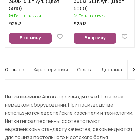
360м, 5 шт./уп. (цвет
360м, 5 шт./уп. (цвет
5010)
5000)
Есть в наличии
Есть в наличии
925 ₽
925 ₽
В корзину
В корзину
О товаре
Характеристики
Оплата
Доставка
Про
Нитки швейные Aurora производятся в Польше на
немецком оборудовании. При производстве
используются европейские красители и технологии.
Нитки гипоаллергенны, соответствуют
европейскому стандарту качества, рекомендуются
для пошива постельного и детского белья.