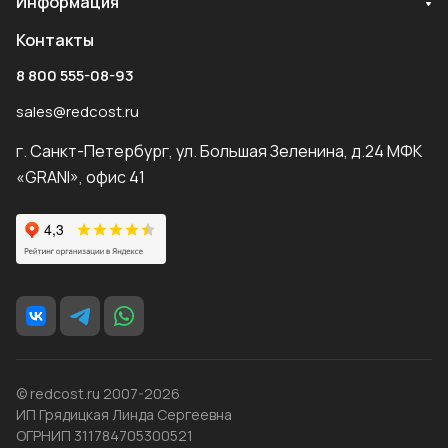
Информация
Контакты
8 800 555-08-93
sales@redcost.ru
г. Санкт-Петербург, ул. Большая Зеленина, д.24 МФК
«GRANI», офис 41
© redcost.ru 2007-2026
ИП Грядицкая Линда Сергеевна
ОГРНИП 311784705300521