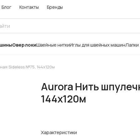
Блог
Контакты
Бренды
ашины
Оверлоки
Швейные нитки
Иглы для швейных машин
Лапки
ная Sideless №75, 144х120м
Aurora Нить шпулеч
144х120м
Характеристики