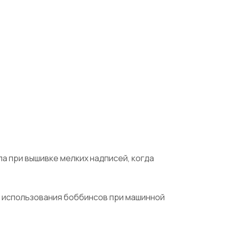
а при вышивке мелких надписей, когда
и использования боббинсов при машинной