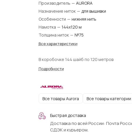
Производитель
—
AURORA
Назначение ниток
—
для вышивки
Особенности
—
нижняя нить
Намотка
—
144х120 м
Толщина ниток
—
№75
Все характеристики
В коробочке 144 шайб по 120 метров
Подробности
Все товары Aurora
Все товары категории
Быстрая доставка
Доставка по всей России: Почта Росси
СДЭК и курьером.