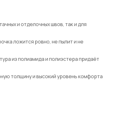
тачных и отделочных швов, так и для
очка ложится ровно, не пылит и не
тура из полиамида и полиэстера придаёт
рную толщину и высокий уровень комфорта