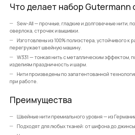
Что делает набор Gutermann
Sew-All — прочные, гладкие и долговечные нити, п
оверлока, строчек и вышивки.
Изготовлены из 100% полиэстера, устойчивого к р
перегружает швейную машину.
W331 — тонкая нить с металлическим эффектом, п
изделиям праздничность и шарм.
Нити произведены по запатентованной технологи
при работе.
Преимущества
Швейные нити премиального уровня — из Германи
Подходят для любых тканей: от шифона до джинсы