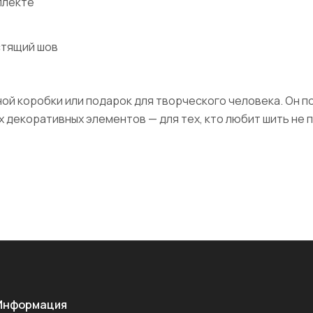
плекте
стящий шов
ой коробки или подарок для творческого человека. Он 
декоративных элементов — для тех, кто любит шить не пр
Информация