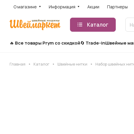
О магазине
Информация
Акции
Партнеры
Каталог
Все товары Prym со скидкой
Trade-in
Швейные м
Главная
Каталог
Швейные нитки
Набор швейных ните