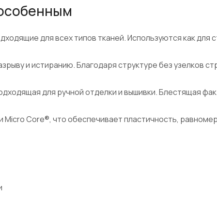
 особенным
одходящие для всех типов тканей. Используются как для с
азрыву и истиранию. Благодаря структуре без узелков стр
одходящая для ручной отделки и вышивки. Блестящая фак
и Micro Core®, что обеспечивает пластичность, равноме
и