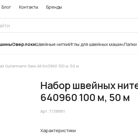
Блог
Контакты
Бренды
ашины
Оверлоки
Швейные нитки
Иглы для швейных машин
Лапки
й Gutermann Sew-All 640960 100 м, 50 м
Набор швейных ните
640960 100 м, 50 м
Арт.
7738881
Характеристики