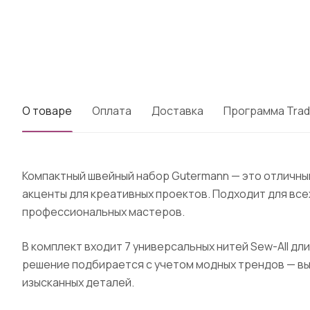
О товаре
Оплата
Доставка
Программа Trad
Компактный швейный набор Gutermann — это отличный
акценты для креативных проектов. Подходит для всех
профессиональных мастеров.
В комплект входит 7 универсальных нитей Sew-All дл
решение подбирается с учетом модных трендов — вы
изысканных деталей.