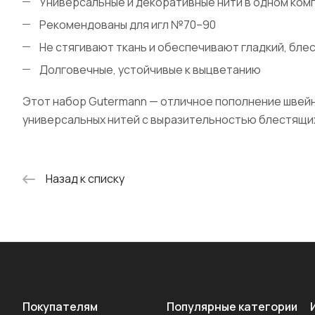
Универсальные и декоративные нити в одном ком
Рекомендованы для игл №70–90
Не стягивают ткань и обеспечивают гладкий, бле
Долговечные, устойчивые к выцветанию
Этот набор Gutermann — отличное пополнение швейн
универсальных нитей с выразительностью блестящих 
Назад к списку
Покупателям
Популярные категории